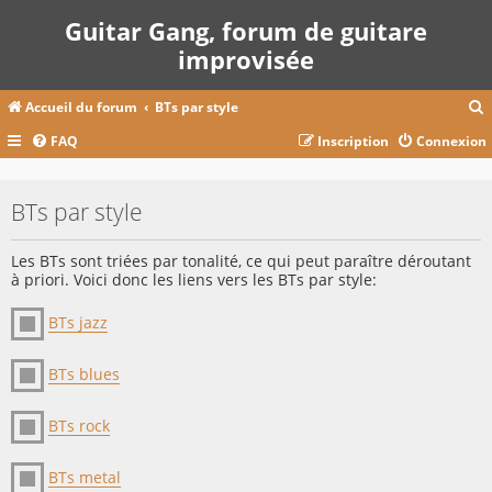
Guitar Gang, forum de guitare
improvisée
Accueil du forum
BTs par style
FAQ
Inscription
Connexion
c
BTs par style
r
Les BTs sont triées par tonalité, ce qui peut paraître déroutant
c
à priori. Voici donc les liens vers les BTs par style:
BTs jazz
r
BTs blues
BTs rock
BTs metal