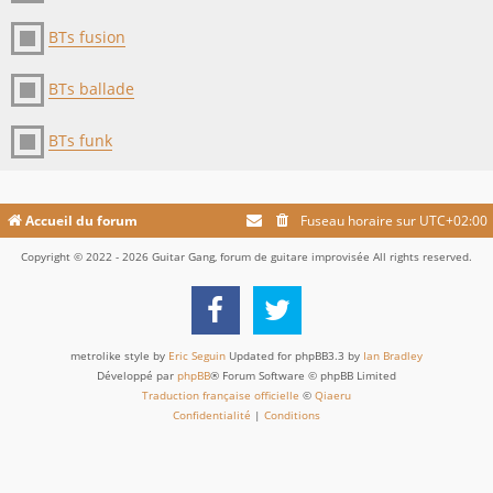
BTs fusion
BTs ballade
BTs funk
Accueil du forum
Fuseau horaire sur
UTC+02:00
Copyright © 2022 - 2026 Guitar Gang, forum de guitare improvisée All rights reserved.
metrolike style by
Eric Seguin
Updated for phpBB3.3 by
Ian Bradley
Développé par
phpBB
® Forum Software © phpBB Limited
Traduction française officielle
©
Qiaeru
Confidentialité
|
Conditions