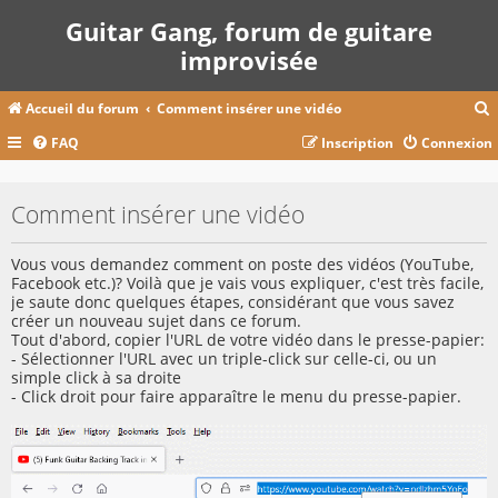
Guitar Gang, forum de guitare
improvisée
Accueil du forum
Comment insérer une vidéo
FAQ
Inscription
Connexion
c
Comment insérer une vidéo
r
Vous vous demandez comment on poste des vidéos (YouTube,
c
Facebook etc.)? Voilà que je vais vous expliquer, c'est très facile,
je saute donc quelques étapes, considérant que vous savez
créer un nouveau sujet dans ce forum.
Tout d'abord, copier l'URL de votre vidéo dans le presse-papier:
- Sélectionner l'URL avec un triple-click sur celle-ci, ou un
r
simple click à sa droite
- Click droit pour faire apparaître le menu du presse-papier.