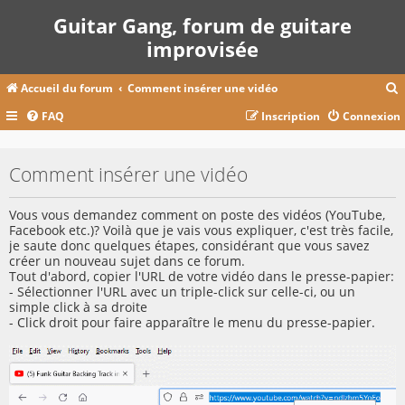
Guitar Gang, forum de guitare
improvisée
Accueil du forum
Comment insérer une vidéo
FAQ
Inscription
Connexion
c
Comment insérer une vidéo
r
Vous vous demandez comment on poste des vidéos (YouTube,
c
Facebook etc.)? Voilà que je vais vous expliquer, c'est très facile,
je saute donc quelques étapes, considérant que vous savez
créer un nouveau sujet dans ce forum.
Tout d'abord, copier l'URL de votre vidéo dans le presse-papier:
- Sélectionner l'URL avec un triple-click sur celle-ci, ou un
r
simple click à sa droite
- Click droit pour faire apparaître le menu du presse-papier.