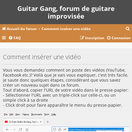
Guitar Gang, forum de guitare
improvisée
Accueil du forum
Comment insérer une vidéo
FAQ
Inscription
Connexion
c
Comment insérer une vidéo
r
Vous vous demandez comment on poste des vidéos (YouTube,
c
Facebook etc.)? Voilà que je vais vous expliquer, c'est très facile,
je saute donc quelques étapes, considérant que vous savez
créer un nouveau sujet dans ce forum.
Tout d'abord, copier l'URL de votre vidéo dans le presse-papier:
- Sélectionner l'URL avec un triple-click sur celle-ci, ou un
r
simple click à sa droite
- Click droit pour faire apparaître le menu du presse-papier.