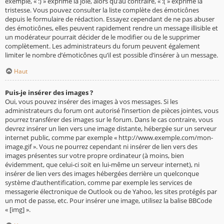
exemple, « :) » exprime la joie, alors qu’au contraire, « :( » exprime la
tristesse. Vous pouvez consulter la liste complète des émoticônes
depuis le formulaire de rédaction. Essayez cependant de ne pas abuser
des émoticônes, elles peuvent rapidement rendre un message illisible et
un modérateur pourrait décider de le modifier ou de le supprimer
complètement. Les administrateurs du forum peuvent également
limiter le nombre d’émoticônes qu’il est possible d’insérer à un message.
Haut
Puis-je insérer des images ?
Oui, vous pouvez insérer des images à vos messages. Si les
administrateurs du forum ont autorisé l’insertion de pièces jointes, vous
pourrez transférer des images sur le forum. Dans le cas contraire, vous
devrez insérer un lien vers une image distante, hébergée sur un serveur
internet public, comme par exemple « http://www.exemple.com/mon-
image.gif ». Vous ne pourrez cependant ni insérer de lien vers des
images présentes sur votre propre ordinateur (à moins, bien
évidemment, que celui-ci soit en lui-même un serveur internet), ni
insérer de lien vers des images hébergées derrière un quelconque
système d’authentification, comme par exemple les services de
messagerie électronique de Outlook ou de Yahoo, les sites protégés par
un mot de passe, etc. Pour insérer une image, utilisez la balise BBCode
« [img] ».