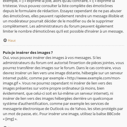
exemple, « :) » exprime la joie, alors qu’au contraire, « :( » exprime la
tristesse. Vous pouvez consulter la liste complète des émoticônes
depuis le formulaire de rédaction. Essayez cependant de ne pas abuser
des émoticônes, elles peuvent rapidement rendre un message illisible et
un modérateur pourrait décider de le modifier ou de le supprimer
complètement. Les administrateurs du forum peuvent également
limiter le nombre d’émoticônes qu’il est possible d’insérer à un message.
Haut
Puis-je insérer des images ?
Oui, vous pouvez insérer des images à vos messages. Si les
administrateurs du forum ont autorisé l’insertion de pièces jointes, vous
pourrez transférer des images sur le forum. Dans le cas contraire, vous
devrez insérer un lien vers une image distante, hébergée sur un serveur
internet public, comme par exemple « http://www.exemple.com/mon-
image.gif ». Vous ne pourrez cependant ni insérer de lien vers des
images présentes sur votre propre ordinateur (à moins, bien
évidemment, que celui-ci soit en lui-même un serveur internet), ni
insérer de lien vers des images hébergées derrière un quelconque
système d’authentification, comme par exemple les services de
messagerie électronique de Outlook ou de Yahoo, les sites protégés par
un mot de passe, etc. Pour insérer une image, utilisez la balise BBCode
« [img] ».