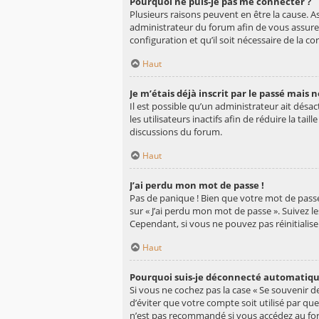
Pourquoi ne puis-je pas me connecter ?
Plusieurs raisons peuvent en être la cause. A
administrateur du forum afin de vous assurer 
configuration et qu’il soit nécessaire de la cor
Haut
Je m’étais déjà inscrit par le passé mais
Il est possible qu’un administrateur ait d
les utilisateurs inactifs afin de réduire la ta
discussions du forum.
Haut
J’ai perdu mon mot de passe !
Pas de panique ! Bien que votre mot de passe n
sur « J’ai perdu mon mot de passe ». Suivez 
Cependant, si vous ne pouvez pas réinitialis
Haut
Pourquoi suis-je déconnecté automatiq
Si vous ne cochez pas la case « Se souvenir 
d’éviter que votre compte soit utilisé par qu
n’est pas recommandé si vous accédez au foru