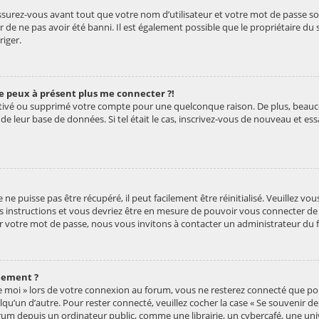
ssurez-vous avant tout que votre nom d’utilisateur et votre mot de passe soien
de ne pas avoir été banni. Il est également possible que le propriétaire du 
riger.
 ne peux à présent plus me connecter ?!
ésactivé ou supprimé votre compte pour une quelconque raison. De plus, be
ille de leur base de données. Si tel était le cas, inscrivez-vous de nouveau et 
e puisse pas être récupéré, il peut facilement être réinitialisé. Veuillez vo
les instructions et vous devriez être en mesure de pouvoir vous connecter 
er votre mot de passe, nous vous invitons à contacter un administrateur du 
uement ?
de moi » lors de votre connexion au forum, vous ne resterez connecté que p
elqu’un d’autre. Pour rester connecté, veuillez cocher la case « Se souvenir d
m depuis un ordinateur public, comme une librairie, un cybercafé, une univer