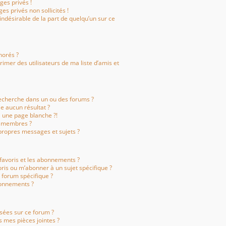
es privés !
es privés non sollicités !
 indésirable de la part de quelqu’un sur ce
gnorés ?
imer des utilisateurs de ma liste d’amis et
echerche dans un ou des forums ?
e aucun résultat ?
 une page blanche ?!
s membres ?
ropres messages et sujets ?
s favoris et les abonnements ?
ris ou m’abonner à un sujet spécifique ?
forum spécifique ?
bonnements ?
isées sur ce forum ?
 mes pièces jointes ?