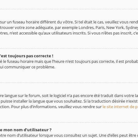
e sur un fuseau horaire différent du vôtre. Si tel était le cas, veuillez vous r
 de trouver votre zone adéquate, par exemple Londres, Paris, New York, Sydney
 n’est accessible qu’aux utilisateurs inscrits. Si vous n’êtes pas inscrit, c’es
’est toujours pas correcte !
é le fuseau horaire mais que l’heure n’est toujours pas correcte, il est proba
e lui communiquer ce problème.
tre langue sur le forum, soit le logiciel n’a pas encore été traduit dans votr
 puisse installer la langue que vous souhaitez. Si la traduction désirée n’exis
tion. Pour plus d’informations, veuillez vous rendre sur
le site internet de
de mon nom d’utilisateur ?
re nom d’utilisateur lorsque vous consultez un sujet. Une d’elles peut être 