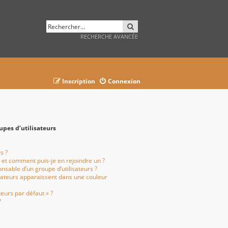
RECHERCHER
RECHERCHE AVANCÉE
Inscription
Connexion
upes d’utilisateurs
s ?
s et comment puis-je en rejoindre un ?
nsable d’un groupe d’utilisateurs ?
isateurs apparaissent dans une couleur
teurs par défaut » ?
?