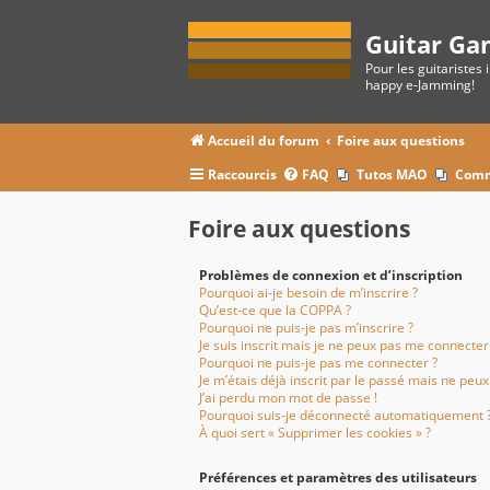
Guitar Ga
Pour les guitaristes 
happy e-Jamming!
Accueil du forum
Foire aux questions
Raccourcis
FAQ
Tutos MAO
Comm
Foire aux questions
Problèmes de connexion et d’inscription
Pourquoi ai-je besoin de m’inscrire ?
Qu’est-ce que la COPPA ?
Pourquoi ne puis-je pas m’inscrire ?
Je suis inscrit mais je ne peux pas me connecter 
Pourquoi ne puis-je pas me connecter ?
Je m’étais déjà inscrit par le passé mais ne peu
J’ai perdu mon mot de passe !
Pourquoi suis-je déconnecté automatiquement 
À quoi sert « Supprimer les cookies » ?
Préférences et paramètres des utilisateurs