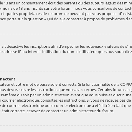
e 13 ans un consentement écrit des parents ou des tuteurs légaux des mineu
 moins de 13 ans inscrits sur votre forum, nous vous conseillons de contacte
 et que les propriétaires de ce forum ne peuvent pas vous proposer d’assist
ance porte sur la question « Qui dois-je contacter à propos de problèmes d’ab
 ait désactivé les inscriptions afin d’empêcher les nouveaux visiteurs de s’in
adresse IP ou interdit l’utilisation du nom d’utilisateur que vous souhaitez u
nnecter !
sateur et votre mot de passe soient corrects. Si la fonctionnalité de la COPPA
vous devrez suivre les instructions que vous avez reçues. Certains forums e
vous-même ou soit par un administrateur, avant que vous puissiez ouvrir une 
un courrier électronique, consultez les instructions. Si vous ne recevez pas d
 courrier électronique ou le courrier électronique a été filtré en tant que p
e était correcte, essayez de contacter un administrateur du forum.