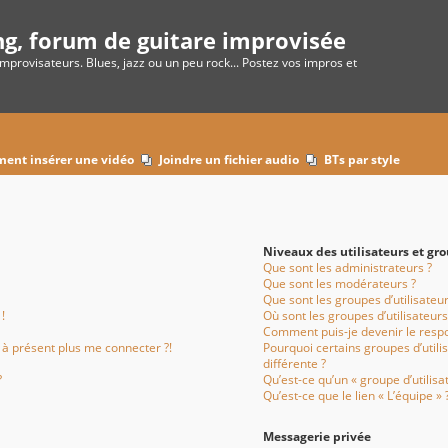
ng, forum de guitare improvisée
improvisateurs. Blues, jazz ou un peu rock... Postez vos impros et
ent insérer une vidéo
Joindre un fichier audio
BTs par style
Niveaux des utilisateurs et gro
Que sont les administrateurs ?
Que sont les modérateurs ?
Que sont les groupes d’utilisateur
!
Où sont les groupes d’utilisateur
Comment puis-je devenir le respo
x à présent plus me connecter ?!
Pourquoi certains groupes d’util
différente ?
?
Qu’est-ce qu’un « groupe d’utilisa
Qu’est-ce que le lien « L’équipe » 
Messagerie privée