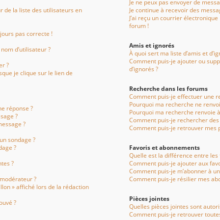
Je ne peux pas envoyer de messag
e la liste des utilisateurs en
Je continue à recevoir des messag
J’ai reçu un courrier électronique
forum !
ujours pas correcte !
Amis et ignorés
nom d’utilisateur ?
À quoi sert ma liste d’amis et d’i
Comment puis-je ajouter ou suppr
er ?
d’ignorés ?
ue je clique sur le lien de
Recherche dans les forums
Comment puis-je effectuer une r
Pourquoi ma recherche ne renvoi
ne réponse ?
Pourquoi ma recherche renvoie à
sage ?
Comment puis-je rechercher de
message ?
Comment puis-je retrouver mes p
 un sondage ?
dage ?
Favoris et abonnements
Quelle est la différence entre le
ntes ?
Comment puis-je ajouter aux favo
Comment puis-je m’abonner à un 
 modérateur ?
Comment puis-je résilier mes a
lon » affiché lors de la rédaction
Pièces jointes
ouvé ?
Quelles pièces jointes sont autor
Comment puis-je retrouver toutes