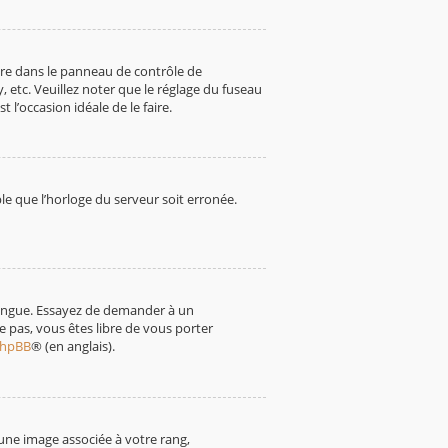
endre dans le panneau de contrôle de
, etc. Veuillez noter que le réglage du fuseau
t l’occasion idéale de le faire.
ble que l’horloge du serveur soit erronée.
e langue. Essayez de demander à un
te pas, vous êtes libre de vous porter
 phpBB
® (en anglais).
une image associée à votre rang,