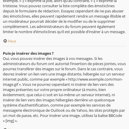
exemple, « :) » exprime la joie, alors qu’au contraire, « :( » exprime la
tristesse. Vous pouvez consulter la liste complète des émoticônes
depuis le formulaire de rédaction. Essayez cependant de ne pas abuser
des émoticônes, elles peuvent rapidement rendre un message illisible et
un modérateur pourrait décider de le modifier ou de le supprimer
complètement. Les administrateurs du forum peuvent également
limiter le nombre d’émoticônes qu’il est possible d’insérer à un message.
Haut
Puis-je insérer des images ?
Oui, vous pouvez insérer des images à vos messages. Si les
administrateurs du forum ont autorisé l’insertion de pièces jointes, vous
pourrez transférer des images sur le forum. Dans le cas contraire, vous
devrez insérer un lien vers une image distante, hébergée sur un serveur
internet public, comme par exemple « http://www.exemple.com/mon-
image.gif ». Vous ne pourrez cependant ni insérer de lien vers des
images présentes sur votre propre ordinateur (à moins, bien
évidemment, que celui-ci soit en lui-même un serveur internet), ni
insérer de lien vers des images hébergées derrière un quelconque
système d’authentification, comme par exemple les services de
messagerie électronique de Outlook ou de Yahoo, les sites protégés par
un mot de passe, etc. Pour insérer une image, utilisez la balise BBCode
« [img] ».