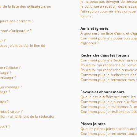
Je ne peux pas envoyer de messag
e la liste des utilisateurs en
Je continue à recevoir des messag
J’ai reçu un courrier électronique
forum !
ujours pas correcte !
Amis et ignorés
nom d’utilisateur ?
À quoi sert ma liste d’amis et d’i
Comment puis-je ajouter ou suppr
er ?
d’ignorés ?
ue je clique sur le lien de
Recherche dans les forums
Comment puis-je effectuer une r
Pourquoi ma recherche ne renvoi
ne réponse ?
Pourquoi ma recherche renvoie à
sage ?
Comment puis-je rechercher de
message ?
Comment puis-je retrouver mes p
 un sondage ?
dage ?
Favoris et abonnements
Quelle est la différence entre le
ntes ?
Comment puis-je ajouter aux favo
Comment puis-je m’abonner à un 
 modérateur ?
Comment puis-je résilier mes a
lon » affiché lors de la rédaction
Pièces jointes
ouvé ?
Quelles pièces jointes sont autor
Comment puis-je retrouver toutes