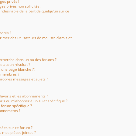
es privés !
es privés non sollicités !
 indésirable de la part de quelqu’un sur ce
gnorés ?
imer des utilisateurs de ma liste d’amis et
echerche dans un ou des forums ?
e aucun résultat ?
 une page blanche ?!
s membres ?
ropres messages et sujets ?
s favoris et les abonnements ?
ris ou m’abonner à un sujet spécifique ?
forum spécifique ?
bonnements ?
isées sur ce forum ?
 mes pièces jointes ?