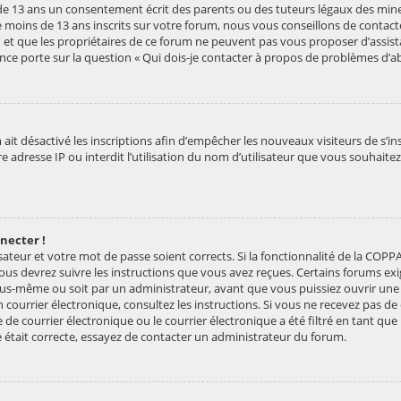
e 13 ans un consentement écrit des parents ou des tuteurs légaux des mineu
 moins de 13 ans inscrits sur votre forum, nous vous conseillons de contacte
 et que les propriétaires de ce forum ne peuvent pas vous proposer d’assist
ance porte sur la question « Qui dois-je contacter à propos de problèmes d’ab
 ait désactivé les inscriptions afin d’empêcher les nouveaux visiteurs de s’in
adresse IP ou interdit l’utilisation du nom d’utilisateur que vous souhaitez u
nnecter !
sateur et votre mot de passe soient corrects. Si la fonctionnalité de la COPPA
vous devrez suivre les instructions que vous avez reçues. Certains forums e
vous-même ou soit par un administrateur, avant que vous puissiez ouvrir une 
un courrier électronique, consultez les instructions. Si vous ne recevez pas d
 courrier électronique ou le courrier électronique a été filtré en tant que p
e était correcte, essayez de contacter un administrateur du forum.