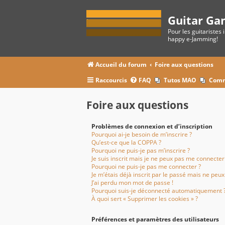
Guitar Ga
Pour les guitaristes 
happy e-Jamming!
Accueil du forum
Foire aux questions
Raccourcis
FAQ
Tutos MAO
Comm
Foire aux questions
Problèmes de connexion et d’inscription
Pourquoi ai-je besoin de m’inscrire ?
Qu’est-ce que la COPPA ?
Pourquoi ne puis-je pas m’inscrire ?
Je suis inscrit mais je ne peux pas me connecter 
Pourquoi ne puis-je pas me connecter ?
Je m’étais déjà inscrit par le passé mais ne peu
J’ai perdu mon mot de passe !
Pourquoi suis-je déconnecté automatiquement 
À quoi sert « Supprimer les cookies » ?
Préférences et paramètres des utilisateurs