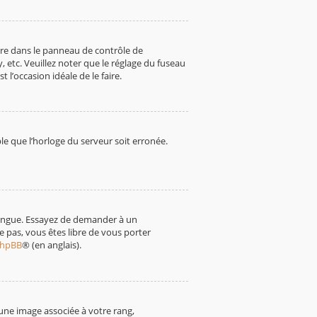
endre dans le panneau de contrôle de
, etc. Veuillez noter que le réglage du fuseau
t l’occasion idéale de le faire.
ble que l’horloge du serveur soit erronée.
e langue. Essayez de demander à un
te pas, vous êtes libre de vous porter
 phpBB
® (en anglais).
une image associée à votre rang,