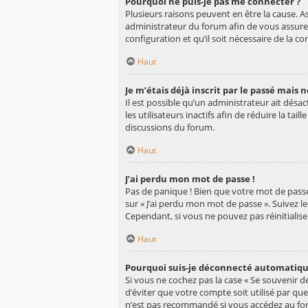
Pourquoi ne puis-je pas me connecter ?
Plusieurs raisons peuvent en être la cause. A
administrateur du forum afin de vous assurer 
configuration et qu’il soit nécessaire de la cor
Haut
Je m’étais déjà inscrit par le passé mais
Il est possible qu’un administrateur ait d
les utilisateurs inactifs afin de réduire la ta
discussions du forum.
Haut
J’ai perdu mon mot de passe !
Pas de panique ! Bien que votre mot de passe n
sur « J’ai perdu mon mot de passe ». Suivez 
Cependant, si vous ne pouvez pas réinitialis
Haut
Pourquoi suis-je déconnecté automatiq
Si vous ne cochez pas la case « Se souvenir 
d’éviter que votre compte soit utilisé par qu
n’est pas recommandé si vous accédez au foru