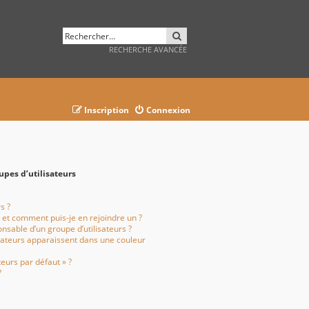
RECHERCHER
RECHERCHE AVANCÉE
Inscription
Connexion
upes d’utilisateurs
s ?
s et comment puis-je en rejoindre un ?
nsable d’un groupe d’utilisateurs ?
isateurs apparaissent dans une couleur
teurs par défaut » ?
?