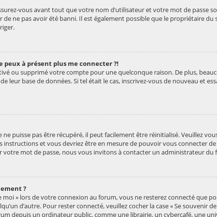
ssurez-vous avant tout que votre nom d’utilisateur et votre mot de passe soien
de ne pas avoir été banni. Il est également possible que le propriétaire du 
riger.
 ne peux à présent plus me connecter ?!
ésactivé ou supprimé votre compte pour une quelconque raison. De plus, be
ille de leur base de données. Si tel était le cas, inscrivez-vous de nouveau et 
e puisse pas être récupéré, il peut facilement être réinitialisé. Veuillez vo
les instructions et vous devriez être en mesure de pouvoir vous connecter 
er votre mot de passe, nous vous invitons à contacter un administrateur du 
uement ?
de moi » lors de votre connexion au forum, vous ne resterez connecté que p
elqu’un d’autre. Pour rester connecté, veuillez cocher la case « Se souvenir d
m depuis un ordinateur public, comme une librairie, un cybercafé, une univer