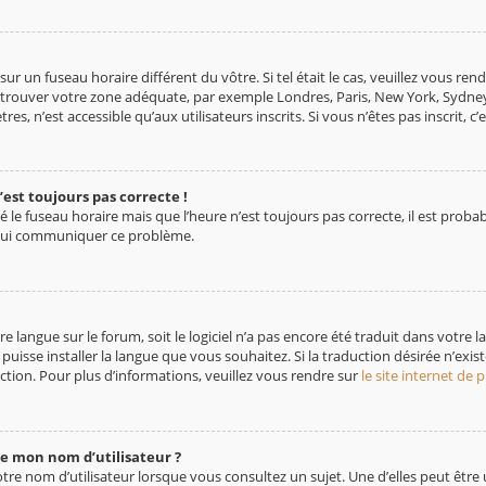
e sur un fuseau horaire différent du vôtre. Si tel était le cas, veuillez vous r
 de trouver votre zone adéquate, par exemple Londres, Paris, New York, Sydney
 n’est accessible qu’aux utilisateurs inscrits. Si vous n’êtes pas inscrit, c’es
’est toujours pas correcte !
é le fuseau horaire mais que l’heure n’est toujours pas correcte, il est proba
e lui communiquer ce problème.
tre langue sur le forum, soit le logiciel n’a pas encore été traduit dans votr
 puisse installer la langue que vous souhaitez. Si la traduction désirée n’exis
tion. Pour plus d’informations, veuillez vous rendre sur
le site internet de
de mon nom d’utilisateur ?
re nom d’utilisateur lorsque vous consultez un sujet. Une d’elles peut être 