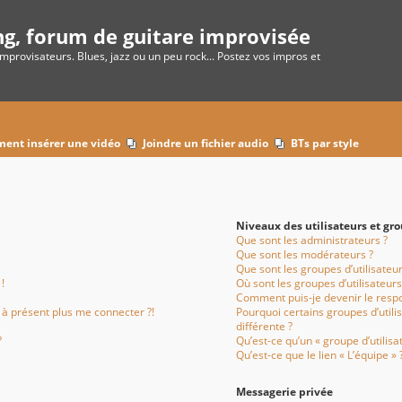
ng, forum de guitare improvisée
improvisateurs. Blues, jazz ou un peu rock... Postez vos impros et
ent insérer une vidéo
Joindre un fichier audio
BTs par style
Niveaux des utilisateurs et gro
Que sont les administrateurs ?
Que sont les modérateurs ?
Que sont les groupes d’utilisateur
!
Où sont les groupes d’utilisateur
Comment puis-je devenir le respo
x à présent plus me connecter ?!
Pourquoi certains groupes d’util
différente ?
?
Qu’est-ce qu’un « groupe d’utilisa
Qu’est-ce que le lien « L’équipe » 
Messagerie privée