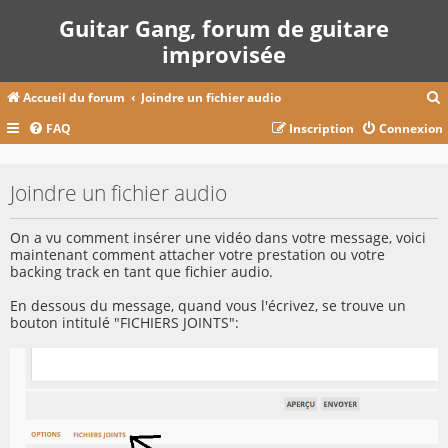
Guitar Gang, forum de guitare
improvisée
Accueil du forum
Joindre un fichier audio
FAQ
Inscription
Connexion
c
Joindre un fichier audio
r
On a vu comment insérer une vidéo dans votre message, voici
c
maintenant comment attacher votre prestation ou votre
backing track en tant que fichier audio.
En dessous du message, quand vous l'écrivez, se trouve un
bouton intitulé "FICHIERS JOINTS":
r