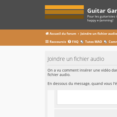
Guitar Ga
Pour les guitaristes 
happy e-Jamming!
Accueil du forum
Joindre un fichier audi
Raccourcis
FAQ
Tutos MAO
Comm
Joindre un fichier audio
On a vu comment insérer une vidéo dans
fichier audio.
En dessous du message, quand vous l'éc