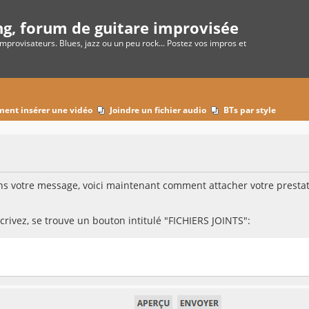
ng, forum de guitare improvisée
improvisateurs. Blues, jazz ou un peu rock... Postez vos impros et
o
ent insérer une vidéo
Joindre un fichier audio
BTs par style
 votre message, voici maintenant comment attacher votre prestati
rivez, se trouve un bouton intitulé "FICHIERS JOINTS":