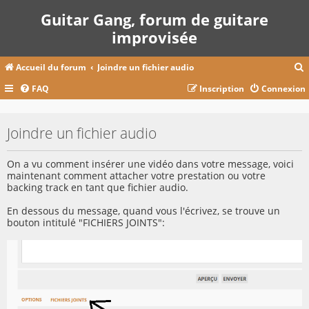
Guitar Gang, forum de guitare
improvisée
Accueil du forum
Joindre un fichier audio
FAQ
Inscription
Connexion
c
Joindre un fichier audio
r
On a vu comment insérer une vidéo dans votre message, voici
c
maintenant comment attacher votre prestation ou votre
backing track en tant que fichier audio.
En dessous du message, quand vous l'écrivez, se trouve un
bouton intitulé "FICHIERS JOINTS":
r