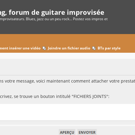
ng, forum de guitare improvisée
improvisateurs. Blues, jazz ou un peu rock... Postez vos impros et
o
ent insérer une vidéo
Joindre un fichier audio
BTs par style
 votre message, voici maintenant comment attacher votre prestati
rivez, se trouve un bouton intitulé "FICHIERS JOINTS":