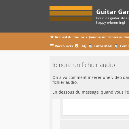
Guitar Ga
Pour les guitaristes 
happy e-Jamming!
Accueil du forum
Joindre un fichier audi
Raccourcis
FAQ
Tutos MAO
Comm
Joindre un fichier audio
On a vu comment insérer une vidéo dans
fichier audio.
En dessous du message, quand vous l'éc