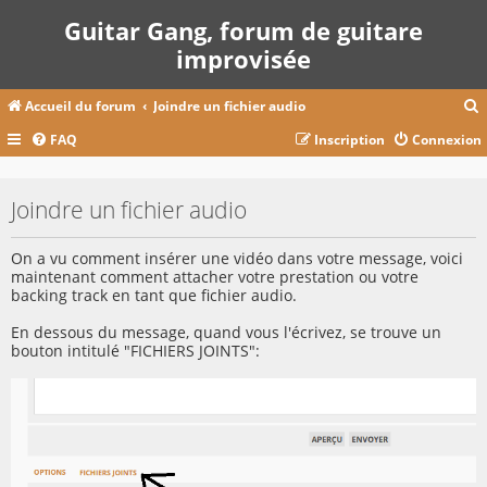
Guitar Gang, forum de guitare
improvisée
Accueil du forum
Joindre un fichier audio
FAQ
Inscription
Connexion
c
Joindre un fichier audio
r
On a vu comment insérer une vidéo dans votre message, voici
c
maintenant comment attacher votre prestation ou votre
backing track en tant que fichier audio.
En dessous du message, quand vous l'écrivez, se trouve un
bouton intitulé "FICHIERS JOINTS":
r