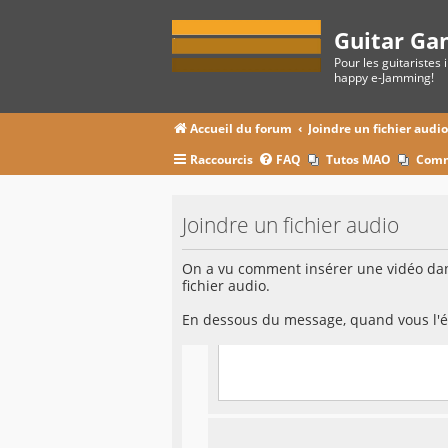
Guitar Ga
Pour les guitaristes 
happy e-Jamming!
Accueil du forum
Joindre un fichier audi
Raccourcis
FAQ
Tutos MAO
Comm
Joindre un fichier audio
On a vu comment insérer une vidéo dans
fichier audio.
En dessous du message, quand vous l'éc