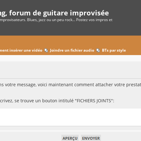
ng, forum de guitare improvisée
improvisateurs. Blues, jazz ou un peu rock... Postez vos impros et
o
ent insérer une vidéo
Joindre un fichier audio
BTs par style
 votre message, voici maintenant comment attacher votre prestati
rivez, se trouve un bouton intitulé "FICHIERS JOINTS":