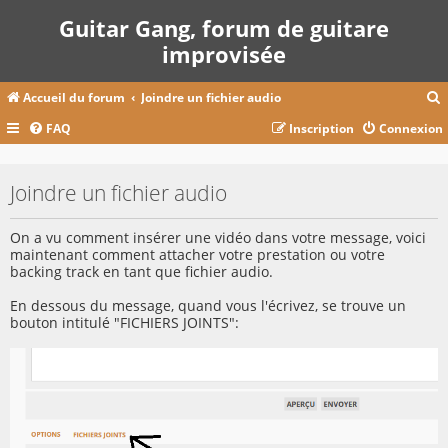
Guitar Gang, forum de guitare
improvisée
Accueil du forum
Joindre un fichier audio
FAQ
Inscription
Connexion
c
Joindre un fichier audio
r
On a vu comment insérer une vidéo dans votre message, voici
c
maintenant comment attacher votre prestation ou votre
backing track en tant que fichier audio.
En dessous du message, quand vous l'écrivez, se trouve un
bouton intitulé "FICHIERS JOINTS":
r