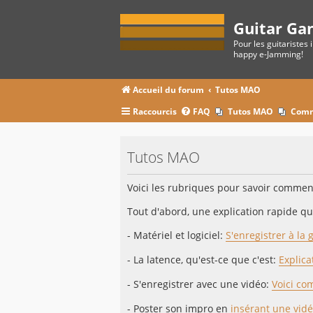
Guitar Ga
Pour les guitaristes 
happy e-Jamming!
Accueil du forum
Tutos MAO
Raccourcis
FAQ
Tutos MAO
Comm
Tutos MAO
Voici les rubriques pour savoir comment 
Tout d'abord, une explication rapide qui
- Matériel et logiciel:
S'enregistrer à la 
- La latence, qu'est-ce que c'est:
Explica
- S'enregistrer avec une vidéo:
Voici co
- Poster son impro en
insérant une vidé