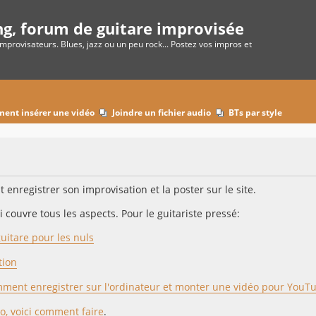
ng, forum de guitare improvisée
improvisateurs. Blues, jazz ou un peu rock... Postez vos impros et
ent insérer une vidéo
Joindre un fichier audio
BTs par style
enregistrer son improvisation et la poster sur le site.
 couvre tous les aspects. Pour le guitariste pressé:
guitare pour les nuls
tion
mment enregistrer sur l'ordinateur et monter une vidéo pour YouT
o, voici comment faire
.