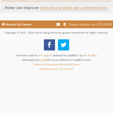
- Poster son impro en
insérant une vidéo, voici comment faire
.
Accueil du forum
Fuseau horaire sur
UTC+02:00
Copyright © 2022 - 2026 Guitar Gang, forum de guitare improvisée All rights reserved.
metrolike style by
Eric Seguin
Updated for phpBB3.3 by
Ian Bradley
Développé par
phpBB
® Forum Software © phpBB Limited
Traduction française officielle
©
Qiaeru
Confidentialité
|
Conditions