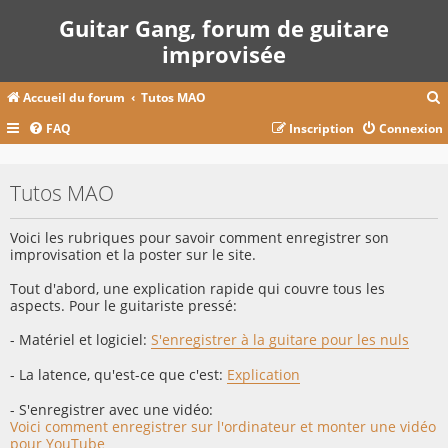
Guitar Gang, forum de guitare
improvisée
Accueil du forum
Tutos MAO
FAQ
Inscription
Connexion
c
Tutos MAO
r
Voici les rubriques pour savoir comment enregistrer son
c
improvisation et la poster sur le site.
Tout d'abord, une explication rapide qui couvre tous les
aspects. Pour le guitariste pressé:
r
- Matériel et logiciel:
S'enregistrer à la guitare pour les nuls
- La latence, qu'est-ce que c'est:
Explication
- S'enregistrer avec une vidéo:
Voici comment enregistrer sur l'ordinateur et monter une vidéo
pour YouTube