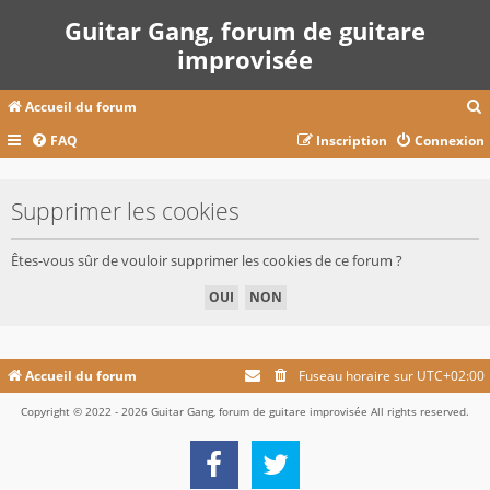
Guitar Gang, forum de guitare
improvisée
Accueil du forum
FAQ
Inscription
Connexion
c
Supprimer les cookies
r
Êtes-vous sûr de vouloir supprimer les cookies de ce forum ?
c
r
Accueil du forum
Fuseau horaire sur
UTC+02:00
Copyright © 2022 - 2026 Guitar Gang, forum de guitare improvisée All rights reserved.