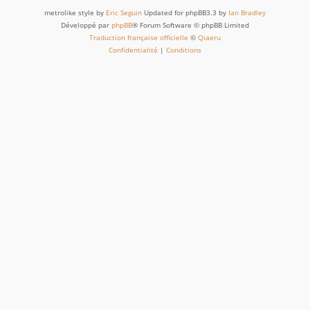
metrolike style by
Eric Seguin
Updated for phpBB3.3 by
Ian Bradley
Développé par
phpBB
® Forum Software © phpBB Limited
Traduction française officielle
©
Qiaeru
Confidentialité
|
Conditions