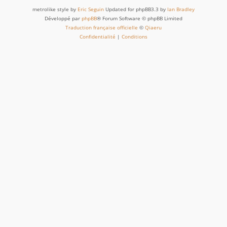
metrolike style by
Eric Seguin
Updated for phpBB3.3 by
Ian Bradley
Développé par
phpBB
® Forum Software © phpBB Limited
Traduction française officielle
©
Qiaeru
Confidentialité
|
Conditions