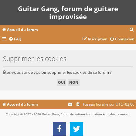
Guitar Gang, forum de guitare
improvisée
Accueil du forum
FAQ
Inscription
Connexion
c
Supprimer les cookies
r
Êtes-vous sûr de vouloir supprimer les cookies de ce forum ?
c
r
Accueil du forum
Fuseau horaire sur
UTC+02:00
Copyright © 2022 - 2026 Guitar Gang, forum de guitare improvisée All rights reserved.