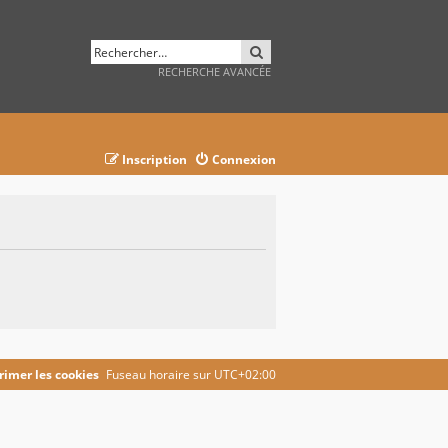
RECHERCHER
RECHERCHE AVANCÉE
Inscription
Connexion
imer les cookies
Fuseau horaire sur
UTC+02:00