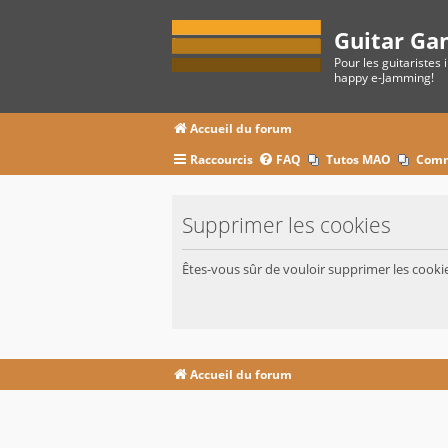
Guitar Ga
Pour les guitaristes 
happy e-Jamming!
Accueil du forum
Raccourcis
FAQ
Tutos MAO
Comm
Supprimer les cookies
Êtes-vous sûr de vouloir supprimer les cooki
Accueil du forum