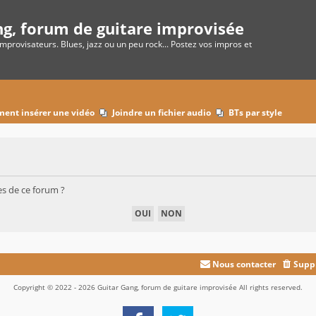
ng, forum de guitare improvisée
improvisateurs. Blues, jazz ou un peu rock... Postez vos impros et
ent insérer une vidéo
Joindre un fichier audio
BTs par style
es de ce forum ?
Nous contacter
Suppr
Copyright © 2022 - 2026 Guitar Gang, forum de guitare improvisée All rights reserved.