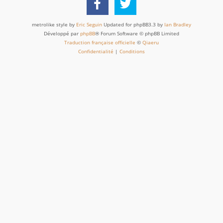
metrolike style by
Eric Seguin
Updated for phpBB3.3 by
Ian Bradley
Développé par
phpBB
® Forum Software © phpBB Limited
Traduction française officielle
©
Qiaeru
Confidentialité
|
Conditions