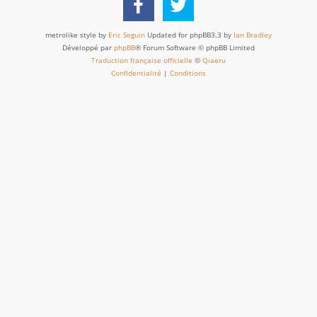
metrolike style by
Eric Seguin
Updated for phpBB3.3 by
Ian Bradley
Développé par
phpBB
® Forum Software © phpBB Limited
Traduction française officielle
©
Qiaeru
Confidentialité
|
Conditions