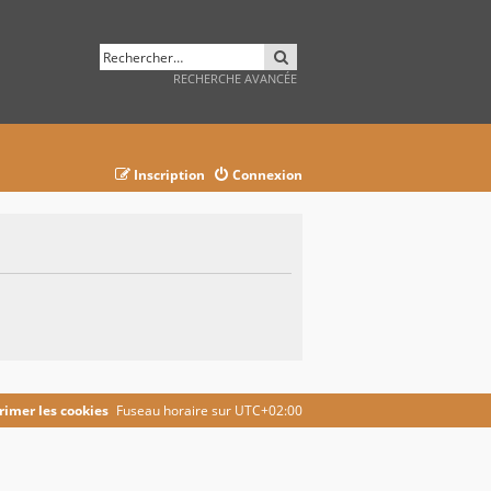
RECHERCHER
RECHERCHE AVANCÉE
Inscription
Connexion
imer les cookies
Fuseau horaire sur
UTC+02:00