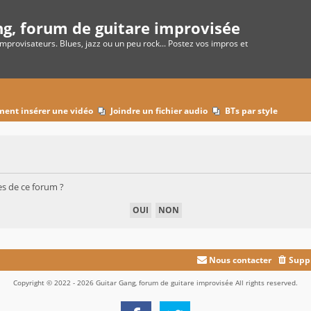
ng, forum de guitare improvisée
improvisateurs. Blues, jazz ou un peu rock... Postez vos impros et
ent insérer une vidéo
Joindre un fichier audio
BTs par style
es de ce forum ?
Nous contacter
Suppr
Copyright © 2022 - 2026 Guitar Gang, forum de guitare improvisée All rights reserved.