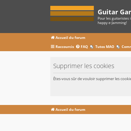
Guitar Ga
Pour les guitaristes 
happy e-Jamming!
Accueil du forum
Raccourcis
FAQ
Tutos MAO
Comm
Supprimer les cookies
Êtes-vous sûr de vouloir supprimer les cooki
Accueil du forum