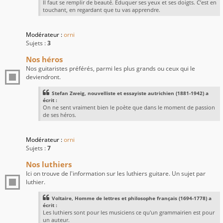
Il faut se remplir de beauté. Éduquer ses yeux et ses doigts. C’est en
touchant, en regardant que tu vas apprendre.
Modérateur :
orni
Sujets :
3
Nos héros
Nos guitaristes préférés, parmi les plus grands ou ceux qui le
deviendront.
Stefan Zweig, nouvelliste et essayiste autrichien (1881-1942) a
écrit :
On ne sent vraiment bien le poète que dans le moment de passion
de ses héros.
Modérateur :
orni
Sujets :
7
Nos luthiers
Ici on trouve de l'information sur les luthiers guitare. Un sujet par
luthier.
Voltaire, Homme de lettres et philosophe français (1694-1778) a
écrit :
Les luthiers sont pour les musiciens ce qu'un grammairien est pour
un auteur.