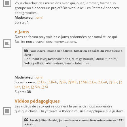
Vous cherchez des musiciens avec qui jouer, jammer, former un
groupe ou élaborer un projet? Bienvenue ici. Les Petites Annonces
sont gratuites.
Modérateur :
orni
Sujets :
1
e-Jams
Dans ce forum on y voit les e-Jams ordonnées par tonalité, ce qui
facilite notre travail des improvisations.
Paul Diacre, moine bénédictin, historien et poète du VIIIe siècle a
écrit :
Ut
queant laxis,
Re
sonare fibris,
Mi
ra gestorum,
Fa
muli tuorum,
Sol
ve polluti,
La
bii reatum,
S
ancte Iohannes
Modérateur :
orni
Sous-forums :
Do
,
Réb
,
Ré
,
Mib
,
Mi
,
Fa
,
Fa#
,
Sol
,
Lab
,
La
,
Sib
,
Si
Sujets :
38
Vidéos pédagogiques
Les vidéos de ceux qui se donnent la peine de nous apprendre
quelque chose. On y trouve la théorie musicale appliquée à la guitare.
Sarah Jollien-Fardel, journaliste et romancière suisse née en 1971
a écrit :