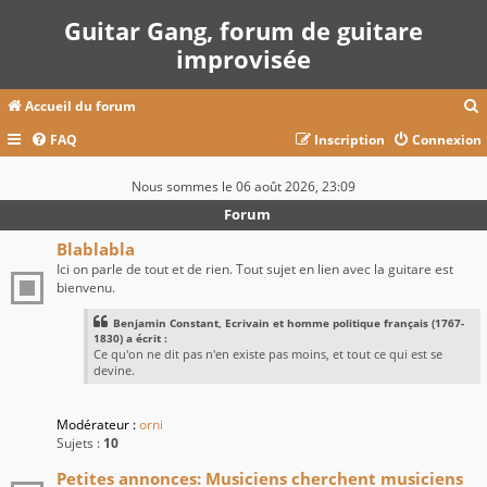
Guitar Gang, forum de guitare
improvisée
Accueil du forum
FAQ
Inscription
Connexion
c
Nous sommes le 06 août 2026, 23:09
Forum
r
Blablabla
Ici on parle de tout et de rien. Tout sujet en lien avec la guitare est
c
bienvenu.
Benjamin Constant, Ecrivain et homme politique français (1767-
1830) a écrit :
Ce qu'on ne dit pas n'en existe pas moins, et tout ce qui est se
r
devine.
Modérateur :
orni
Sujets :
10
Petites annonces: Musiciens cherchent musiciens