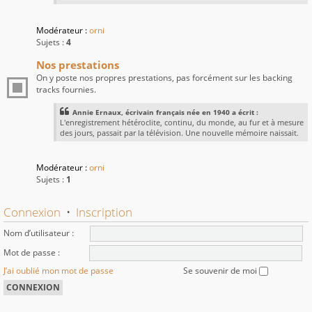
Modérateur :
orni
Sujets :
4
Nos prestations
On y poste nos propres prestations, pas forcément sur les backing
tracks fournies.
Annie Ernaux, écrivain français née en 1940 a écrit :
L'enregistrement hétéroclite, continu, du monde, au fur et à mesure
des jours, passait par la télévision. Une nouvelle mémoire naissait.
Modérateur :
orni
Sujets :
1
Connexion
•
Inscription
Nom d’utilisateur :
Mot de passe :
J’ai oublié mon mot de passe
Se souvenir de moi