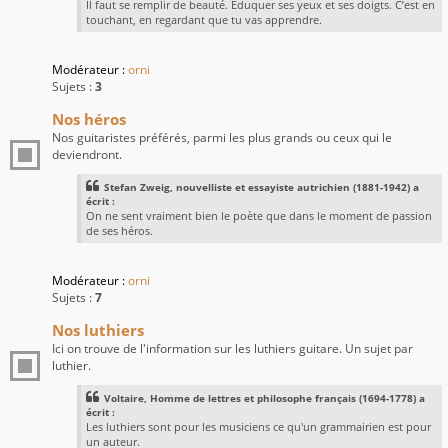
Il faut se remplir de beauté. Éduquer ses yeux et ses doigts. C’est en
touchant, en regardant que tu vas apprendre.
Modérateur :
orni
Sujets :
3
Nos héros
Nos guitaristes préférés, parmi les plus grands ou ceux qui le
deviendront.
Stefan Zweig, nouvelliste et essayiste autrichien (1881-1942) a
écrit :
On ne sent vraiment bien le poète que dans le moment de passion
de ses héros.
Modérateur :
orni
Sujets :
7
Nos luthiers
Ici on trouve de l'information sur les luthiers guitare. Un sujet par
luthier.
Voltaire, Homme de lettres et philosophe français (1694-1778) a
écrit :
Les luthiers sont pour les musiciens ce qu'un grammairien est pour
un auteur.