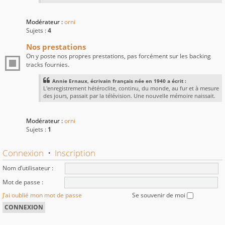
Modérateur :
orni
Sujets :
4
Nos prestations
On y poste nos propres prestations, pas forcément sur les backing
tracks fournies.
Annie Ernaux, écrivain français née en 1940 a écrit :
L'enregistrement hétéroclite, continu, du monde, au fur et à mesure
des jours, passait par la télévision. Une nouvelle mémoire naissait.
Modérateur :
orni
Sujets :
1
Connexion
•
Inscription
Nom d’utilisateur :
Mot de passe :
J’ai oublié mon mot de passe
Se souvenir de moi