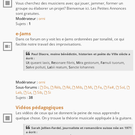
Vous cherchez des musiciens avec qui jouer, jammer, former un
groupe ou élaborer un projet? Bienvenue ici. Les Petites Annonces
sont gratuites.
Modérateur :
orni
Sujets :
1
e-Jams
Dans ce forum on y voit les e-Jams ordonnées par tonalité, ce qui
facilite notre travail des improvisations.
Paul Diacre, moine bénédictin, historien et poète du VIIIe siècle a
écrit :
Ut
queant laxis,
Re
sonare fibris,
Mi
ra gestorum,
Fa
muli tuorum,
Sol
ve polluti,
La
bii reatum,
S
ancte Iohannes
Modérateur :
orni
Sous-forums :
Do
,
Réb
,
Ré
,
Mib
,
Mi
,
Fa
,
Fa#
,
Sol
,
Lab
,
La
,
Sib
,
Si
Sujets :
38
Vidéos pédagogiques
Les vidéos de ceux qui se donnent la peine de nous apprendre
quelque chose. On y trouve la théorie musicale appliquée à la guitare.
Sarah Jollien-Fardel, journaliste et romancière suisse née en 1971
a écrit :