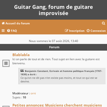
Guitar Gang, forum de guitare
improvisée
Accueil du forum
FAQ
Inscription
Connexion
c
Nous sommes le 07 août 2026, 13:40
Forum
r
Blablabla
Ici on parle de tout et de rien. Tout sujet en lien avec la guitare est
c
bienvenu.
Benjamin Constant, Ecrivain et homme politique français (1767-
1830) a écrit :
Ce qu'on ne dit pas n'en existe pas moins, et tout ce qui est se
r
devine.
Modérateur :
orni
Sujets :
10
Petites annonces: Musiciens cherchent musiciens