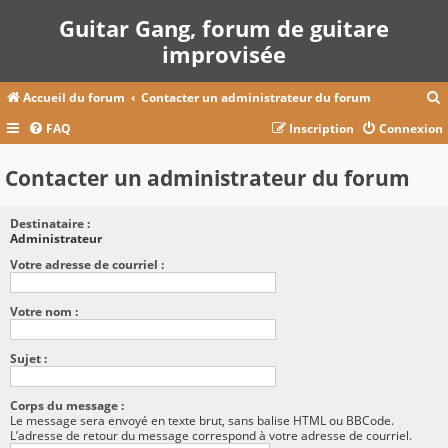
Guitar Gang, forum de guitare
improvisée
Accueil du forum
Contacter un administrateur du forum
FAQ
Inscription
Connexion
c
Contacter un administrateur du forum
Destinataire :
r
Administrateur
c
Votre adresse de courriel :
Votre nom :
r
Sujet :
Corps du message :
Le message sera envoyé en texte brut, sans balise HTML ou BBCode.
L’adresse de retour du message correspond à votre adresse de courriel.