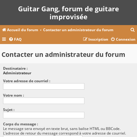
Guitar Gang, forum de guitare
improvisée
Accueil du forum
Contacter un administrateur du forum
FAQ
Inscription
Connexion
c
Contacter un administrateur du forum
Destinataire :
r
Administrateur
c
Votre adresse de courriel :
Votre nom :
r
Sujet :
Corps du message :
Le message sera envoyé en texte brut, sans balise HTML ou BBCode.
L’adresse de retour du message correspond à votre adresse de courriel.