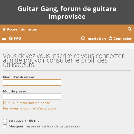
Guitar Gang, forum de guitare
improvisée
Accueil du forum
FAQ
Inscription
Connexion
c
Vous devez vous inscrire et vous connecter
afin de pouvoir consulter le profil des
utilisateurs.
r
c
Nom d’utilisateur :
Mot de passe :
r
J’ai oublié mon mot de passe
Renvoyer le courriel d’activation
Se souvenir de moi
Masquer ma présence lors de cette session