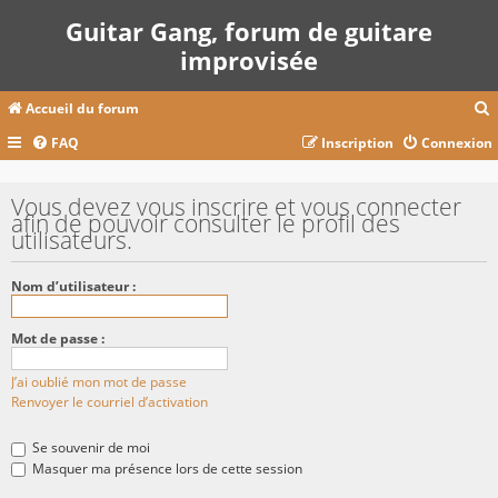
Guitar Gang, forum de guitare
improvisée
Accueil du forum
FAQ
Inscription
Connexion
c
Vous devez vous inscrire et vous connecter
afin de pouvoir consulter le profil des
utilisateurs.
r
c
Nom d’utilisateur :
Mot de passe :
r
J’ai oublié mon mot de passe
Renvoyer le courriel d’activation
Se souvenir de moi
Masquer ma présence lors de cette session