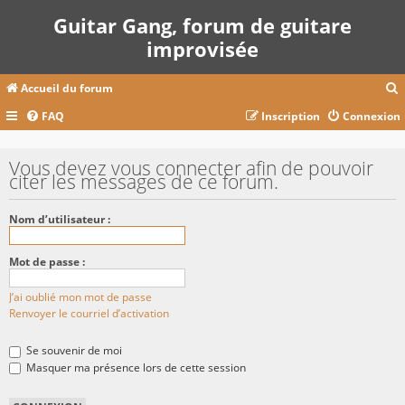
Guitar Gang, forum de guitare
improvisée
Accueil du forum
FAQ
Inscription
Connexion
c
Vous devez vous connecter afin de pouvoir
citer les messages de ce forum.
r
Nom d’utilisateur :
c
Mot de passe :
J’ai oublié mon mot de passe
r
Renvoyer le courriel d’activation
Se souvenir de moi
Masquer ma présence lors de cette session