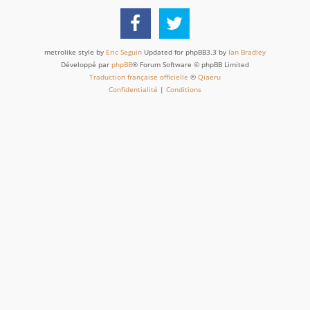
metrolike style by
Eric Seguin
Updated for phpBB3.3 by
Ian Bradley
Développé par
phpBB
® Forum Software © phpBB Limited
Traduction française officielle
©
Qiaeru
Confidentialité
|
Conditions