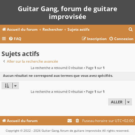
Guitar Gang, forum de guitare
improvisée
Accueil du forum
Rechercher
Sujets actifs
FAQ
Inscription
Connexion
c
Sujets actifs
Aller sur la recherche avancée
La recherche a retourné 0 résultat • Page
1
sur
1
r
Aucun résultat ne correspond aux termes que vous avez spécifiés.
c
La recherche a retourné 0 résultat • Page
1
sur
1
r
ALLER
Accueil du forum
Fuseau horaire sur
UTC+02:00
Copyright © 2022 - 2026 Guitar Gang, forum de guitare improvisée All rights reserved.