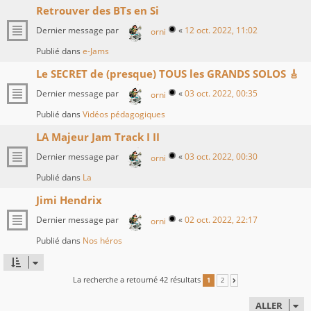
Retrouver des BTs en Si
Dernier message par
«
12 oct. 2022, 11:02
orni
Publié dans
e-Jams
Le SECRET de (presque) TOUS les GRANDS SOLOS 🎸
Dernier message par
«
03 oct. 2022, 00:35
orni
Publié dans
Vidéos pédagogiques
LA Majeur Jam Track I II
Dernier message par
«
03 oct. 2022, 00:30
orni
Publié dans
La
Jimi Hendrix
Dernier message par
«
02 oct. 2022, 22:17
orni
Publié dans
Nos héros
La recherche a retourné 42 résultats
1
2
SUIVANT
ALLER