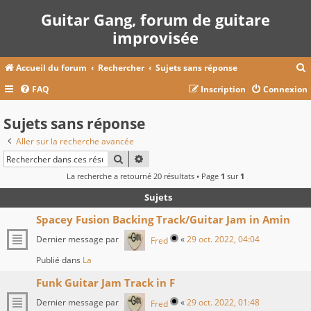
Guitar Gang, forum de guitare
improvisée
Accueil du forum
Rechercher
Sujets sans réponse
FAQ
Inscription
Connexion
c
Sujets sans réponse
Aller sur la recherche avancée
r
RECHERCHER
RECHERCHE AVANCÉE
c
La recherche a retourné 20 résultats • Page
1
sur
1
Sujets
Spacey Fusion Backing Track/Guitar Jam in Amin
r
Dernier message par
«
29 oct. 2022, 04:04
Fred
Publié dans
La
Funk Guitar Jam Track in F
Dernier message par
«
29 oct. 2022, 01:48
Fred