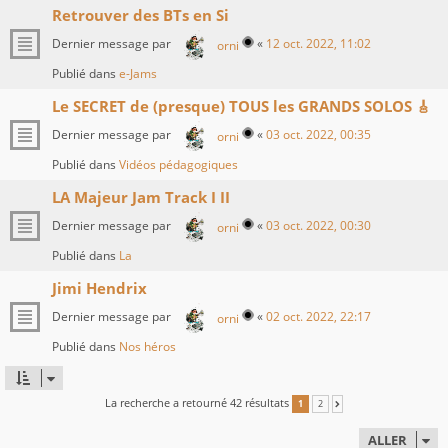
Retrouver des BTs en Si
Dernier message par
«
12 oct. 2022, 11:02
orni
Publié dans
e-Jams
Le SECRET de (presque) TOUS les GRANDS SOLOS 🎸
Dernier message par
«
03 oct. 2022, 00:35
orni
Publié dans
Vidéos pédagogiques
LA Majeur Jam Track I II
Dernier message par
«
03 oct. 2022, 00:30
orni
Publié dans
La
Jimi Hendrix
Dernier message par
«
02 oct. 2022, 22:17
orni
Publié dans
Nos héros
La recherche a retourné 42 résultats
1
2
SUIVANT
ALLER