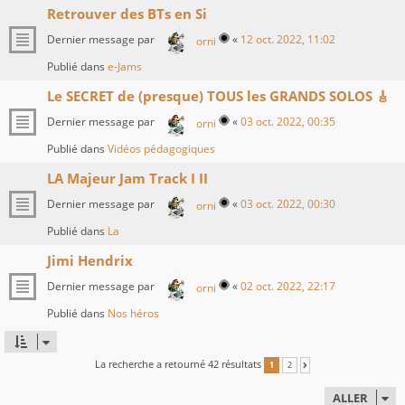
Retrouver des BTs en Si
Dernier message par
«
12 oct. 2022, 11:02
orni
Publié dans
e-Jams
Le SECRET de (presque) TOUS les GRANDS SOLOS 🎸
Dernier message par
«
03 oct. 2022, 00:35
orni
Publié dans
Vidéos pédagogiques
LA Majeur Jam Track I II
Dernier message par
«
03 oct. 2022, 00:30
orni
Publié dans
La
Jimi Hendrix
Dernier message par
«
02 oct. 2022, 22:17
orni
Publié dans
Nos héros
La recherche a retourné 42 résultats
1
2
SUIVANT
ALLER