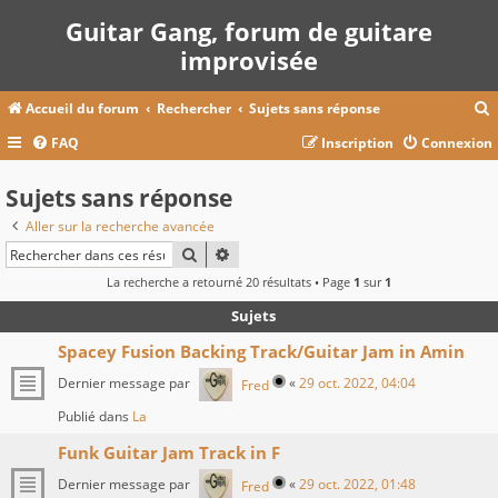
Guitar Gang, forum de guitare
improvisée
Accueil du forum
Rechercher
Sujets sans réponse
FAQ
Inscription
Connexion
c
Sujets sans réponse
Aller sur la recherche avancée
r
RECHERCHER
RECHERCHE AVANCÉE
c
La recherche a retourné 20 résultats • Page
1
sur
1
Sujets
Spacey Fusion Backing Track/Guitar Jam in Amin
r
Dernier message par
«
29 oct. 2022, 04:04
Fred
Publié dans
La
Funk Guitar Jam Track in F
Dernier message par
«
29 oct. 2022, 01:48
Fred