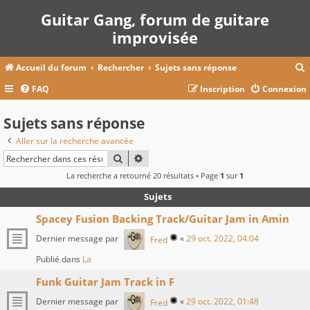
Guitar Gang, forum de guitare
improvisée
Accueil du forum
Rechercher
Sujets sans réponse
FAQ
Inscription
Connexion
c
Sujets sans réponse
Aller sur la recherche avancée
r
RECHERCHER
RECHERCHE AVANCÉE
c
La recherche a retourné 20 résultats • Page
1
sur
1
Sujets
Spacey Fusion Backing Track/Guitar Jam in Amin
r
Dernier message par
«
29 oct. 2022, 04:04
Fred
Publié dans
La
Funk Guitar Jam Track in F
Dernier message par
«
29 oct. 2022, 01:48
Fred