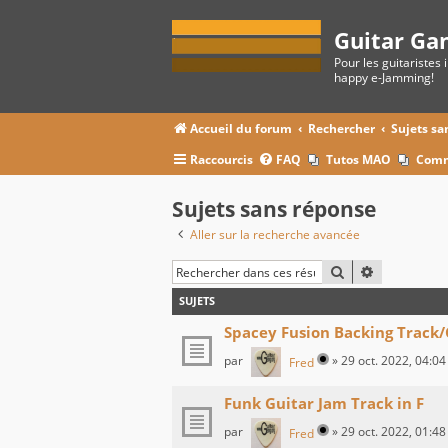
Guitar Ga
Pour les guitaristes 
happy e-Jamming!
Accueil du forum
Rechercher
Sujets sa
Raccourcis
FAQ
Tutos MAO
Comm
Sujets sans réponse
Aller sur la recherche avancée
RECHERCHER
RECHERCHE
SUJETS
Spacey Fusion Backing Track/
par
»
29 oct. 2022, 04:04
Fred
Funk Guitar Jam Track in F
par
»
29 oct. 2022, 01:48
Fred