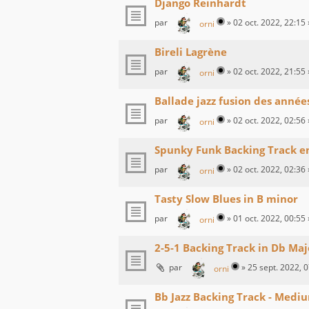
Django Reinhardt
par
»
02 oct. 2022, 22:15
orni
Bireli Lagrène
par
»
02 oct. 2022, 21:55
orni
Ballade jazz fusion des année
par
»
02 oct. 2022, 02:56
orni
Spunky Funk Backing Track e
par
»
02 oct. 2022, 02:36
orni
Tasty Slow Blues in B minor
par
»
01 oct. 2022, 00:55
orni
2-5-1 Backing Track in Db Maj
par
»
25 sept. 2022, 
orni
Bb Jazz Backing Track - Mediu