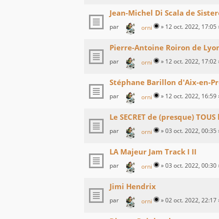
Jean-Michel Di Scala de Siste
par
»
12 oct. 2022, 17:05
orni
Pierre-Antoine Roiron de Lyo
par
»
12 oct. 2022, 17:02
orni
Stéphane Barillon d'Aix-en-P
par
»
12 oct. 2022, 16:59
orni
Le SECRET de (presque) TOUS
par
»
03 oct. 2022, 00:35
orni
LA Majeur Jam Track I II
par
»
03 oct. 2022, 00:30
orni
Jimi Hendrix
par
»
02 oct. 2022, 22:17
orni