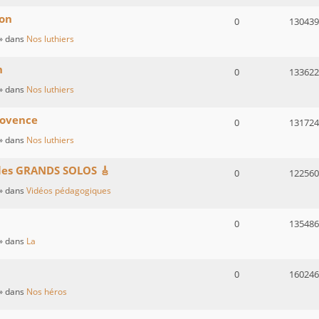
ron
0
130439
» dans
Nos luthiers
n
0
133622
» dans
Nos luthiers
rovence
0
131724
» dans
Nos luthiers
 les GRANDS SOLOS 🎸
0
122560
» dans
Vidéos pédagogiques
0
135486
» dans
La
0
160246
» dans
Nos héros