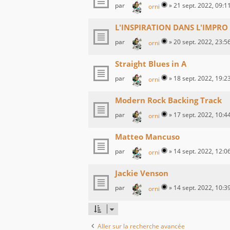
par
»
21 sept. 2022, 09:1
orni
L'INSPIRATION DANS L'IMPRO
par
»
20 sept. 2022, 23:5
orni
Straight Blues in A
par
»
18 sept. 2022, 19:2
orni
Modern Rock Backing Track
par
»
17 sept. 2022, 10:4
orni
Matteo Mancuso
par
»
14 sept. 2022, 12:0
orni
Jackie Venson
par
»
14 sept. 2022, 10:3
orni
Aller sur la recherche avancée