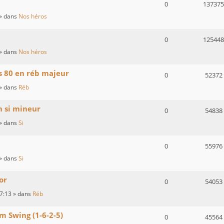
0
137375
» dans
Nos héros
0
125448
» dans
Nos héros
s 80 en réb majeur
0
52372
» dans
Réb
n si mineur
0
54838
» dans
Si
0
55976
» dans
Si
or
0
54053
07:13
» dans
Réb
m Swing (1-6-2-5)
0
45564