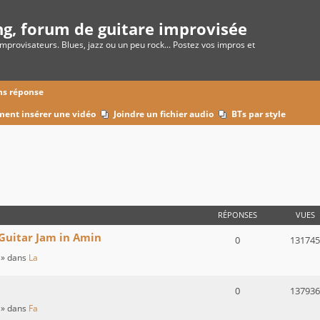
ng, forum de guitare improvisée
improvisateurs. Blues, jazz ou un peu rock... Postez vos impros et
ns réponse
ent insérer une vidéo
Joindre un fichier audio
BTs par style
 AVANCÉE
RÉPONSES
VUES
Guitar Jam in Amin
0
131745
» dans
La
0
137936
» dans
Fa