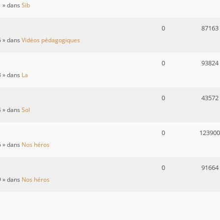
1
» dans
Sib
0
87163
6
» dans
Vidéos pédagogiques
0
93824
3
» dans
La
0
43572
4
» dans
Sol
0
123900
6
» dans
Nos héros
0
91664
9
» dans
Nos héros