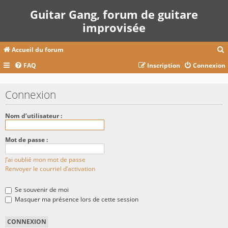
Guitar Gang, forum de guitare
improvisée
Accueil du forum
FAQ
Inscription
Connexion
c
Connexion
r
Nom d’utilisateur :
c
Mot de passe :
J’ai oublié mon mot de passe
r
Renvoyer le courriel d’activation
Se souvenir de moi
Masquer ma présence lors de cette session