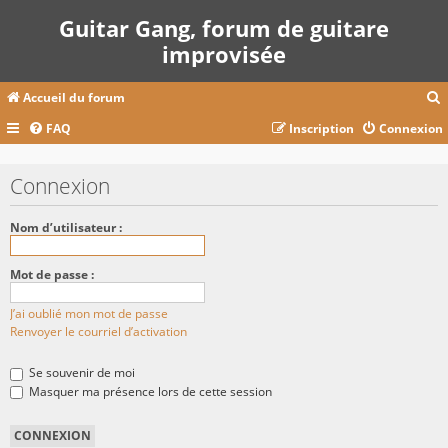
Guitar Gang, forum de guitare
improvisée
Accueil du forum
FAQ
Inscription
Connexion
c
Connexion
r
Nom d’utilisateur :
c
Mot de passe :
J’ai oublié mon mot de passe
r
Renvoyer le courriel d’activation
Se souvenir de moi
Masquer ma présence lors de cette session