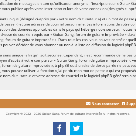
lication de messages en tant qu’utilisateur anonyme, l’inscription sur « Guitar G
 vous publiez après votre inscription et lors de votre connexion (désignés ci-apr
ant unique (désigné ci-après par « votre nom d’utilisateur ») et un mot de pass
de passe ») et une adresse de courriel personnelle. Les informations de votre c
tection des données applicables dans le pays qui héberge notre serveur. Toutes 
 adresse de courriel requis par « Guitar Gang, forum de guitare improvisée » durant
Gang, forum de guitare improvisée ». Dans tous les cas, vous pouvez contrôler que
s pouvez décider de vous abonner ou non à la liste de diffusion du logiciel phpB
 à sens unique) afin qu’il soit sécurisé. Cependant, il est recommandé de ne pas 
moyen d’accès à votre compte sur « Guitar Gang, forum de guitare improvisée », v
g, forum de guitare improvisée », à phpBB ou à un site de tierce partie ne peut 
 vous pouvez utiliser la fonction « J’ai perdu mon mot de passe » qui est proposée
e nom d’utilisateur et votre adresse de courriel et le logiciel phpBB générera a
Nous contacter
Suppr
Copyright © 2022 - 2026 Guitar Gang, forum de guitare improvisée All rights reserved.