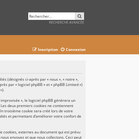
RECHERCHER
RECHERCHE AVANCÉE
Inscription
Connexion
iés (désignés ci-après par « nous », « notre »,
près par « logiciel phpBB » et « phpBB Limited »)
»).
improvisée », le logiciel phpBB génèrera un
. Les deux premiers cookies ne contiennent
Un troisième cookie sera créé lors de votre
ultés et permettant d’améliorer votre confort de
de cookies, externes au document qui est prévu
 nous envoyez et que nous collectons. Ceci peut