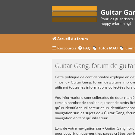
Guitar Ga
Pour les guitaristes 
happy e-Jamming!
Accueil du forum
Raccourcis
FAQ
Tutos MAO
Comm
Guitar Gang, forum de guitar
Cette politique de confidentialité explique en d
« nos », « Guitar Gang, forum de guitare improvi
utilisent toutes les informations collectées lors 
Vos informations sont collectées de deux maniè
certain nombre de cookies qui sont de petits fi
qu’un identifiant utilisateur et un identifiant 
navigation sur les sujets de « Guitar Gang, foru
navigation en tant qu’utilisateur.
Lors de votre navigation sur « Guitar Gang, fo
pour couvrir uniquement les pages créées par l