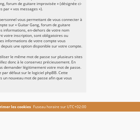
ang, forum de guitare improvisée » (désignée ci-
ès par « vos messages »).
e personnel vous permettant de vous connecter à
ompte sur « Guitar Gang, forum de guitare
les informations, en-dehors de votre nom
 votre inscription, sont obligatoires ou
lles informations de votre compte vous
B depuis une option disponible sur votre compte.
utiliser le même mot de passe sur plusieurs sites
eillez donc à le conservez précieusement. En
vous demander légitimement votre mot de passe.
 par défaut sur le logiciel phpBB. Cette
lors un nouveau mot de passe afin que vous
imer les cookies
Fuseau horaire sur
UTC+02:00