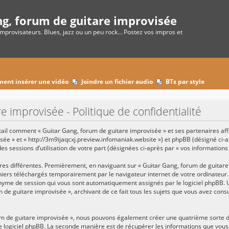
ng, forum de guitare improvisée
improvisateurs. Blues, jazz ou un peu rock... Postez vos impros et
ent insérer une vidéo
Joindre un fichier audio
BTs par style
e improvisée - Politique de confidentialité
étail comment « Guitar Gang, forum de guitare improvisée » et ses partenaires affil
sée » et « http://3m9ijaqcxj.preview.infomaniak.website ») et phpBB (désigné ci-a
des sessions d’utilisation de votre part (désignées ci-après par « vos informations 
res différentes. Premièrement, en naviguant sur « Guitar Gang, forum de guitare 
chiers téléchargés temporairement par le navigateur internet de votre ordinateur
anonyme de session qui vous sont automatiquement assignés par le logiciel phpBB. 
m de guitare improvisée », archivant de ce fait tous les sujets que vous avez cons
rum de guitare improvisée », nous pouvons également créer une quatrième sorte 
e logiciel phpBB. La seconde manière est de récupérer les informations que vous