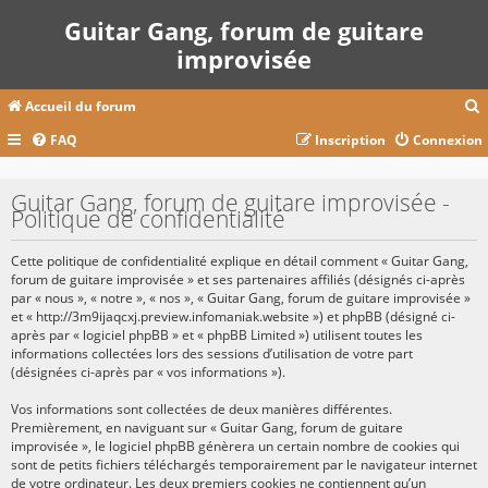
Guitar Gang, forum de guitare
improvisée
Accueil du forum
FAQ
Inscription
Connexion
c
Guitar Gang, forum de guitare improvisée -
Politique de confidentialité
r
Cette politique de confidentialité explique en détail comment « Guitar Gang,
c
forum de guitare improvisée » et ses partenaires affiliés (désignés ci-après
par « nous », « notre », « nos », « Guitar Gang, forum de guitare improvisée »
et « http://3m9ijaqcxj.preview.infomaniak.website ») et phpBB (désigné ci-
après par « logiciel phpBB » et « phpBB Limited ») utilisent toutes les
informations collectées lors des sessions d’utilisation de votre part
r
(désignées ci-après par « vos informations »).
Vos informations sont collectées de deux manières différentes.
Premièrement, en naviguant sur « Guitar Gang, forum de guitare
improvisée », le logiciel phpBB génèrera un certain nombre de cookies qui
sont de petits fichiers téléchargés temporairement par le navigateur internet
de votre ordinateur. Les deux premiers cookies ne contiennent qu’un