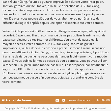
par « Guitar Gang, forum de guitare improvisée » durant votre inscription,
sont obligatoires ou facultatives, à la seule discrétion de « Guitar Gang,
forum de guitare improvisée ». Dans tous les cas, vous pouvez contrôler
quelles informations de votre compte vous souhaitez rendre publiques ou
non. De plus, vous pouvez décider de vous abonner ou non à la liste de
diffusion du logiciel phpBB depuis une option disponible sur votre compte.
Votre mot de passe est chiffré (par un chiffrage à sens unique) afin qu’il soit
sécurisé. Cependant, il est recommandé de ne pas utiliser le même mot de
passe sur plusieurs sites internet différents. Votre mot de passe est le
moyen d’accès à votre compte sur « Guitar Gang, forum de guitare
improvisée », veillez donc à le conservez précieusement. En aucun cas une
personne affiliée à « Guitar Gang, forum de guitare improvisée », à phpBB ou
à un site de tierce partie ne peut vous demander légitimement votre mot de
passe. Si vous oubliez le mot de passe de votre compte, vous pouvez utiliser
la fonction « J’ai perdu mon mot de passe » qui est proposée par défaut sur le
logiciel phpBB. Cette fonctionnalité vous demandera de spécifier votre nom
d’utilisateur et votre adresse de courriel et le logiciel phpBB générera alors
un nouveau mot de passe afin que vous puissiez reprendre le contrôle de
votre compte.
Accueil du forum
Fuseau horaire sur
UTC+02:00
Copyright © 2022 - 2026 Guitar Gang, forum de guitare improvisée All rights reserved.