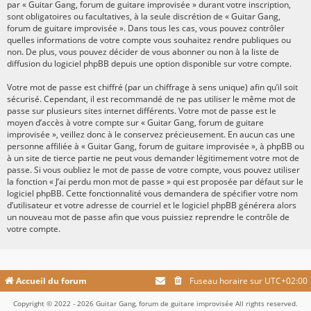
par « Guitar Gang, forum de guitare improvisée » durant votre inscription,
sont obligatoires ou facultatives, à la seule discrétion de « Guitar Gang,
forum de guitare improvisée ». Dans tous les cas, vous pouvez contrôler
quelles informations de votre compte vous souhaitez rendre publiques ou
non. De plus, vous pouvez décider de vous abonner ou non à la liste de
diffusion du logiciel phpBB depuis une option disponible sur votre compte.
Votre mot de passe est chiffré (par un chiffrage à sens unique) afin qu’il soit
sécurisé. Cependant, il est recommandé de ne pas utiliser le même mot de
passe sur plusieurs sites internet différents. Votre mot de passe est le
moyen d’accès à votre compte sur « Guitar Gang, forum de guitare
improvisée », veillez donc à le conservez précieusement. En aucun cas une
personne affiliée à « Guitar Gang, forum de guitare improvisée », à phpBB ou
à un site de tierce partie ne peut vous demander légitimement votre mot de
passe. Si vous oubliez le mot de passe de votre compte, vous pouvez utiliser
la fonction « J’ai perdu mon mot de passe » qui est proposée par défaut sur le
logiciel phpBB. Cette fonctionnalité vous demandera de spécifier votre nom
d’utilisateur et votre adresse de courriel et le logiciel phpBB générera alors
un nouveau mot de passe afin que vous puissiez reprendre le contrôle de
votre compte.
Accueil du forum
Fuseau horaire sur
UTC+02:00
Copyright © 2022 - 2026 Guitar Gang, forum de guitare improvisée All rights reserved.