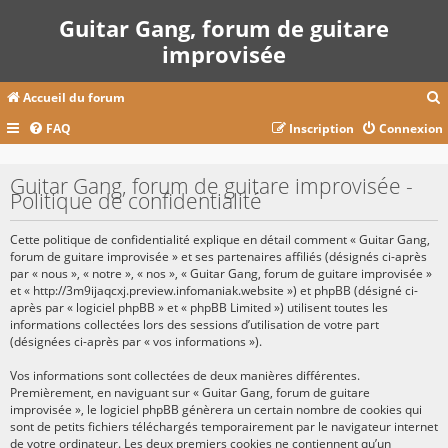
Guitar Gang, forum de guitare
improvisée
Accueil du forum
FAQ
Inscription
Connexion
c
Guitar Gang, forum de guitare improvisée -
Politique de confidentialité
r
Cette politique de confidentialité explique en détail comment « Guitar Gang,
c
forum de guitare improvisée » et ses partenaires affiliés (désignés ci-après
par « nous », « notre », « nos », « Guitar Gang, forum de guitare improvisée »
et « http://3m9ijaqcxj.preview.infomaniak.website ») et phpBB (désigné ci-
après par « logiciel phpBB » et « phpBB Limited ») utilisent toutes les
informations collectées lors des sessions d’utilisation de votre part
r
(désignées ci-après par « vos informations »).
Vos informations sont collectées de deux manières différentes.
Premièrement, en naviguant sur « Guitar Gang, forum de guitare
improvisée », le logiciel phpBB génèrera un certain nombre de cookies qui
sont de petits fichiers téléchargés temporairement par le navigateur internet
de votre ordinateur. Les deux premiers cookies ne contiennent qu’un