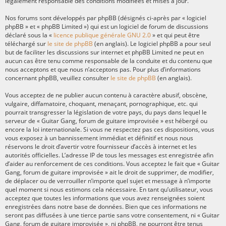
légalement responsable des conditions modifiées et mises à jour.
Nos forums sont développés par phpBB (désignés ci-après par « logiciel
phpBB » et « phpBB Limited ») qui est un logiciel de forum de discussions
déclaré sous la «
licence publique générale GNU 2.0
» et qui peut être
téléchargé sur
le site de phpBB
(en anglais). Le logiciel phpBB a pour seul
but de faciliter les discussions sur internet et phpBB Limited ne peut en
aucun cas être tenu comme responsable de la conduite et du contenu que
nous acceptons et que nous n’acceptons pas. Pour plus d’informations
concernant phpBB, veuillez consulter
le site de phpBB
(en anglais).
Vous acceptez de ne publier aucun contenu à caractère abusif, obscène,
vulgaire, diffamatoire, choquant, menaçant, pornographique, etc. qui
pourrait transgresser la législation de votre pays, du pays dans lequel le
serveur de « Guitar Gang, forum de guitare improvisée » est hébergé ou
encore la loi internationale. Si vous ne respectez pas ces dispositions, vous
vous exposez à un bannissement immédiat et définitif et nous nous
réservons le droit d’avertir votre fournisseur d’accès à internet et les
autorités officielles. L’adresse IP de tous les messages est enregistrée afin
d’aider au renforcement de ces conditions. Vous acceptez le fait que « Guitar
Gang, forum de guitare improvisée » ait le droit de supprimer, de modifier,
de déplacer ou de verrouiller n’importe quel sujet et message à n’importe
quel moment si nous estimons cela nécessaire. En tant qu’utilisateur, vous
acceptez que toutes les informations que vous avez renseignées soient
enregistrées dans notre base de données. Bien que ces informations ne
seront pas diffusées à une tierce partie sans votre consentement, ni « Guitar
Gang, forum de guitare improvisée », ni phpBB, ne pourront être tenus