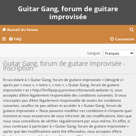
Guitar Gang, forum de guitare
improvisée
Accueil du forum
FAQ
Connexion
c
Langue :
Guitar Gang, forum de guitare improvisée -
Inscription
r
c
En accédant à « Guitar Gang, forum de guitare improvisée » (désigné ci-
après par « nous », « notre », « nos », « Guitar Gang, forum de guitare
improvisée » et « http://3m9ijaqcxj.preview.infomaniak.website »), vous
acceptez d’être légalement responsable des conditions suivantes. Si vous
r
n’acceptez pas d’être légalement responsable de toutes les conditions
suivantes, veuillez ne pas utiliser et accéder à « Guitar Gang, forum de
guitare improvisée ». Nous pouvons modifier ces conditions à n’importe quel
moment et nous essaierons de vous informer de ces modifications, bien que
nous vous conseillons de vérifier régulièrement par vous-même. En effet, si
vous continuez à participer à « Guitar Gang, forum de guitare improvisée »
après que des modifications aient été effectuées, vous acceptez d’être