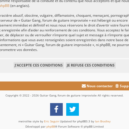
omme responsable de la conduite et du contenu que nous acceptons et que nous 
 phpBB
(en anglais).
actère abusif, obscène, vulgaire, diffamatoire, choquant, menaçant, pornographiq
e serveur de « Guitar Gang, forum de guitare improvisée » est hébergé ou encore l
ement immédiat et définitif et nous nous réservons le droit d’avertir votre fournis
st enregistrée afin d’aider au renforcement de ces conditions. Vous acceptez le fa
fier, de déplacer ou de verrouiller n’importe quel sujet et message à n’importe q
es informations que vous avez renseignées soient enregistrées dans notre base d
onsentement, ni « Guitar Gang, forum de guitare improvisée », ni phpBB, ne pour
mpromettre vos données.
Nous contacter
Suppr
Copyright © 2022 - 2026 Guitar Gang, forum de guitare improvisée All rights reserved.
metrolike style by
Eric Seguin
Updated for phpBB3.3 by
Ian Bradley
Développé par
phpBB
® Forum Software © phpBB Limited