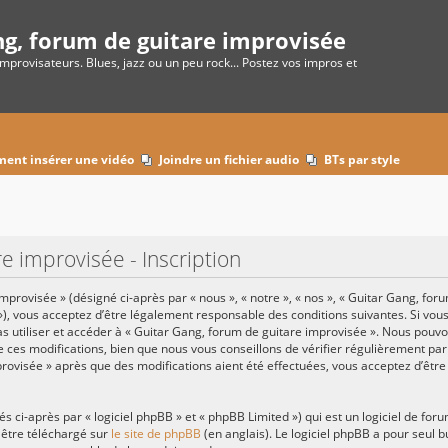
ng, forum de guitare improvisée
improvisateurs. Blues, jazz ou un peu rock... Postez vos impros et
ent insérer une vidéo
Joindre un fichier audio
BTs par style
e improvisée - Inscription
provisée » (désigné ci-après par « nous », « notre », « nos », « Guitar Gang, for
»), vous acceptez d’être légalement responsable des conditions suivantes. Si vo
pas utiliser et accéder à « Guitar Gang, forum de guitare improvisée ». Nous pouv
ces modifications, bien que nous vous conseillons de vérifier régulièrement par
provisée » après que des modifications aient été effectuées, vous acceptez d’êtr
ci-après par « logiciel phpBB » et « phpBB Limited ») qui est un logiciel de for
 être téléchargé sur
le site de phpBB
(en anglais). Le logiciel phpBB a pour seul bu