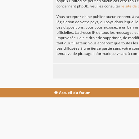
phpBB Limited ne peut en aucun cas être tenu c
concernant phpBB, veuillez consulter
le site de
Vous acceptez de ne publier aucun contenu à car
législation de votre pays, du pays dans lequel l
ces dispositions, vous vous exposez à un banniss
officielles. L’adresse IP de tous les messages e
improvisée » ait le droit de supprimer, de modi
tant qu’utilisateur, vous acceptez que toutes l
pas diffusées à une tierce partie sans votre c
tentative de piratage informatique visant à co
Accueil du forum