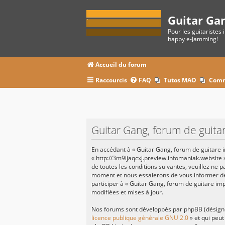
Guitar Ga
Pour les guitaristes 
happy e-Jamming!
Accueil du forum
Raccourcis
FAQ
Tutos MAO
Comm
Guitar Gang, forum de guitar
En accédant à « Guitar Gang, forum de guitare im
« http://3m9ijaqcxj.preview.infomaniak.website 
de toutes les conditions suivantes, veuillez ne 
moment et nous essaierons de vous informer de 
participer à « Guitar Gang, forum de guitare im
modifiées et mises à jour.
Nos forums sont développés par phpBB (désignés 
licence publique générale GNU 2.0
» et qui peut