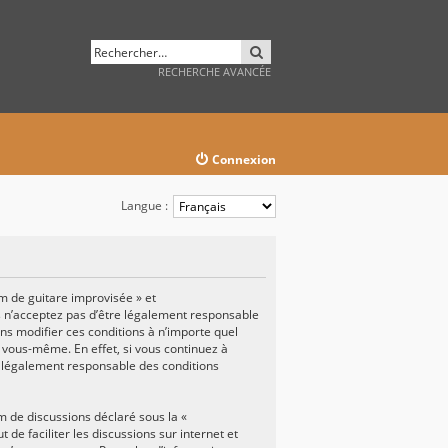
RECHERCHER
RECHERCHE AVANCÉE
Connexion
Langue :
um de guitare improvisée » et
us n’acceptez pas d’être légalement responsable
ons modifier ces conditions à n’importe quel
 vous-même. En effet, si vous continuez à
e légalement responsable des conditions
um de discussions déclaré sous la «
t de faciliter les discussions sur internet et