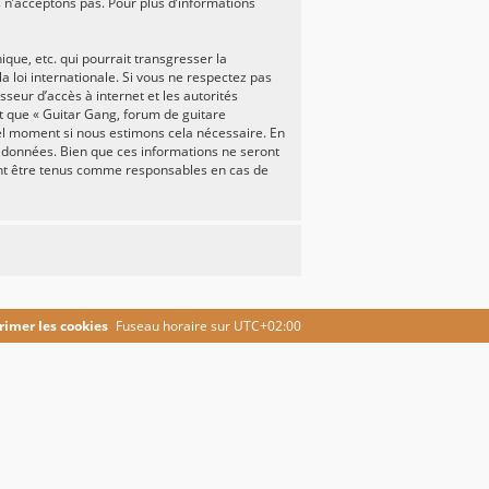
n’acceptons pas. Pour plus d’informations
ue, etc. qui pourrait transgresser la
a loi internationale. Si vous ne respectez pas
seur d’accès à internet et les autorités
it que « Guitar Gang, forum de guitare
uel moment si nous estimons cela nécessaire. En
e données. Bien que ces informations ne seront
ront être tenus comme responsables en cas de
imer les cookies
Fuseau horaire sur
UTC+02:00