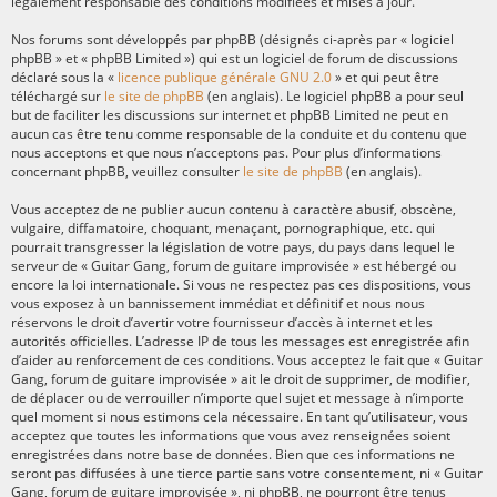
légalement responsable des conditions modifiées et mises à jour.
Nos forums sont développés par phpBB (désignés ci-après par « logiciel
phpBB » et « phpBB Limited ») qui est un logiciel de forum de discussions
déclaré sous la «
licence publique générale GNU 2.0
» et qui peut être
téléchargé sur
le site de phpBB
(en anglais). Le logiciel phpBB a pour seul
but de faciliter les discussions sur internet et phpBB Limited ne peut en
aucun cas être tenu comme responsable de la conduite et du contenu que
nous acceptons et que nous n’acceptons pas. Pour plus d’informations
concernant phpBB, veuillez consulter
le site de phpBB
(en anglais).
Vous acceptez de ne publier aucun contenu à caractère abusif, obscène,
vulgaire, diffamatoire, choquant, menaçant, pornographique, etc. qui
pourrait transgresser la législation de votre pays, du pays dans lequel le
serveur de « Guitar Gang, forum de guitare improvisée » est hébergé ou
encore la loi internationale. Si vous ne respectez pas ces dispositions, vous
vous exposez à un bannissement immédiat et définitif et nous nous
réservons le droit d’avertir votre fournisseur d’accès à internet et les
autorités officielles. L’adresse IP de tous les messages est enregistrée afin
d’aider au renforcement de ces conditions. Vous acceptez le fait que « Guitar
Gang, forum de guitare improvisée » ait le droit de supprimer, de modifier,
de déplacer ou de verrouiller n’importe quel sujet et message à n’importe
quel moment si nous estimons cela nécessaire. En tant qu’utilisateur, vous
acceptez que toutes les informations que vous avez renseignées soient
enregistrées dans notre base de données. Bien que ces informations ne
seront pas diffusées à une tierce partie sans votre consentement, ni « Guitar
Gang, forum de guitare improvisée », ni phpBB, ne pourront être tenus