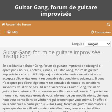
Guitar Gang, forum de guitare
improvisée
Accueil du forum
FAQ
Connexion
c
Langue :
Guitar Gang, forum de guitare improvisée -
Inscription
r
c
En accédant à « Guitar Gang, forum de guitare improvisée » (désigné ci-
après par « nous », « notre », « nos », « Guitar Gang, forum de guitare
improvisée » et « http://3m9ijaqcxj.preview.infomaniak.website »), vous
acceptez d’être légalement responsable des conditions suivantes. Si vous
r
n’acceptez pas d’être légalement responsable de toutes les conditions
suivantes, veuillez ne pas utiliser et accéder à « Guitar Gang, forum de
guitare improvisée ». Nous pouvons modifier ces conditions à n’importe quel
moment et nous essaierons de vous informer de ces modifications, bien que
nous vous conseillons de vérifier régulièrement par vous-même. En effet, si
vous continuez à participer à « Guitar Gang, forum de guitare improvisée »
après que des modifications aient été effectuées, vous acceptez d’être