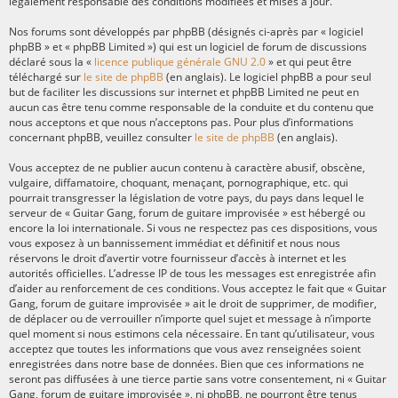
légalement responsable des conditions modifiées et mises à jour.
Nos forums sont développés par phpBB (désignés ci-après par « logiciel
phpBB » et « phpBB Limited ») qui est un logiciel de forum de discussions
déclaré sous la «
licence publique générale GNU 2.0
» et qui peut être
téléchargé sur
le site de phpBB
(en anglais). Le logiciel phpBB a pour seul
but de faciliter les discussions sur internet et phpBB Limited ne peut en
aucun cas être tenu comme responsable de la conduite et du contenu que
nous acceptons et que nous n’acceptons pas. Pour plus d’informations
concernant phpBB, veuillez consulter
le site de phpBB
(en anglais).
Vous acceptez de ne publier aucun contenu à caractère abusif, obscène,
vulgaire, diffamatoire, choquant, menaçant, pornographique, etc. qui
pourrait transgresser la législation de votre pays, du pays dans lequel le
serveur de « Guitar Gang, forum de guitare improvisée » est hébergé ou
encore la loi internationale. Si vous ne respectez pas ces dispositions, vous
vous exposez à un bannissement immédiat et définitif et nous nous
réservons le droit d’avertir votre fournisseur d’accès à internet et les
autorités officielles. L’adresse IP de tous les messages est enregistrée afin
d’aider au renforcement de ces conditions. Vous acceptez le fait que « Guitar
Gang, forum de guitare improvisée » ait le droit de supprimer, de modifier,
de déplacer ou de verrouiller n’importe quel sujet et message à n’importe
quel moment si nous estimons cela nécessaire. En tant qu’utilisateur, vous
acceptez que toutes les informations que vous avez renseignées soient
enregistrées dans notre base de données. Bien que ces informations ne
seront pas diffusées à une tierce partie sans votre consentement, ni « Guitar
Gang, forum de guitare improvisée », ni phpBB, ne pourront être tenus