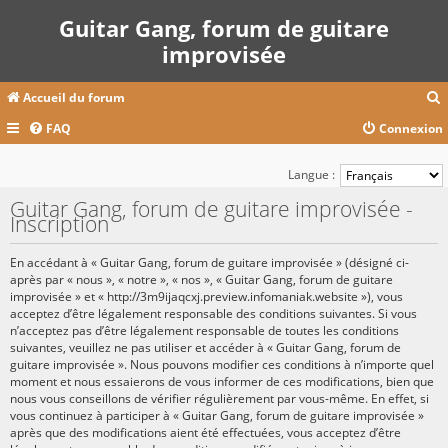
Guitar Gang, forum de guitare
improvisée
Accueil du forum
FAQ
Connexion
c
Langue :
Guitar Gang, forum de guitare improvisée -
Inscription
r
c
En accédant à « Guitar Gang, forum de guitare improvisée » (désigné ci-
après par « nous », « notre », « nos », « Guitar Gang, forum de guitare
improvisée » et « http://3m9ijaqcxj.preview.infomaniak.website »), vous
acceptez d’être légalement responsable des conditions suivantes. Si vous
r
n’acceptez pas d’être légalement responsable de toutes les conditions
suivantes, veuillez ne pas utiliser et accéder à « Guitar Gang, forum de
guitare improvisée ». Nous pouvons modifier ces conditions à n’importe quel
moment et nous essaierons de vous informer de ces modifications, bien que
nous vous conseillons de vérifier régulièrement par vous-même. En effet, si
vous continuez à participer à « Guitar Gang, forum de guitare improvisée »
après que des modifications aient été effectuées, vous acceptez d’être