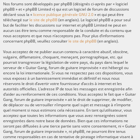
Nos forums sont développés par phpBB (désignés ci-après par « logiciel
phpBB » et « phpBB Limited ») qui est un logiciel de forum de discussions
déclaré sous la «
licence publique générale GNU 2.0
» et qui peut être
téléchargé sur
le site de phpBB
(en anglais). Le logiciel phpBB a pour seul
but de faciliter les discussions sur internet et phpBB Limited ne peut en
aucun cas être tenu comme responsable de la conduite et du contenu que
nous acceptons et que nous n’acceptons pas. Pour plus d’informations
concernant phpBB, veuillez consulter
le site de phpBB
(en anglais).
Vous acceptez de ne publier aucun contenu à caractère abusif, obscène,
vulgaire, diffamatoire, choquant, menaçant, pornographique, etc. qui
pourrait transgresser la législation de votre pays, du pays dans lequel le
serveur de « Guitar Gang, forum de guitare improvisée » est hébergé ou
encore la loi internationale. Si vous ne respectez pas ces dispositions, vous
vous exposez à un bannissement immédiat et définitif et nous nous
réservons le droit d’avertir votre fournisseur d’accès à internet et les
autorités officielles. L’adresse IP de tous les messages est enregistrée afin
d’aider au renforcement de ces conditions. Vous acceptez le fait que « Guitar
Gang, forum de guitare improvisée » ait le droit de supprimer, de modifier,
de déplacer ou de verrouiller n’importe quel sujet et message à n’importe
quel moment si nous estimons cela nécessaire. En tant qu’utilisateur, vous
acceptez que toutes les informations que vous avez renseignées soient
enregistrées dans notre base de données. Bien que ces informations ne
seront pas diffusées à une tierce partie sans votre consentement, ni « Guitar
Gang, forum de guitare improvisée », ni phpBB, ne pourront être tenus
comme responsables en cas de tentative de piratage informatique visant à