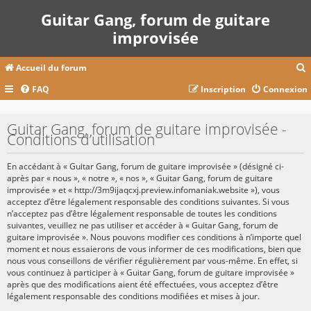
Guitar Gang, forum de guitare
improvisée
Accueil du forum
FAQ
Inscription
Connexion
c
Guitar Gang, forum de guitare improvisée -
Conditions d’utilisation
r
En accédant à « Guitar Gang, forum de guitare improvisée » (désigné ci-
c
après par « nous », « notre », « nos », « Guitar Gang, forum de guitare
improvisée » et « http://3m9ijaqcxj.preview.infomaniak.website »), vous
acceptez d’être légalement responsable des conditions suivantes. Si vous
n’acceptez pas d’être légalement responsable de toutes les conditions
suivantes, veuillez ne pas utiliser et accéder à « Guitar Gang, forum de
r
guitare improvisée ». Nous pouvons modifier ces conditions à n’importe quel
moment et nous essaierons de vous informer de ces modifications, bien que
nous vous conseillons de vérifier régulièrement par vous-même. En effet, si
vous continuez à participer à « Guitar Gang, forum de guitare improvisée »
après que des modifications aient été effectuées, vous acceptez d’être
légalement responsable des conditions modifiées et mises à jour.