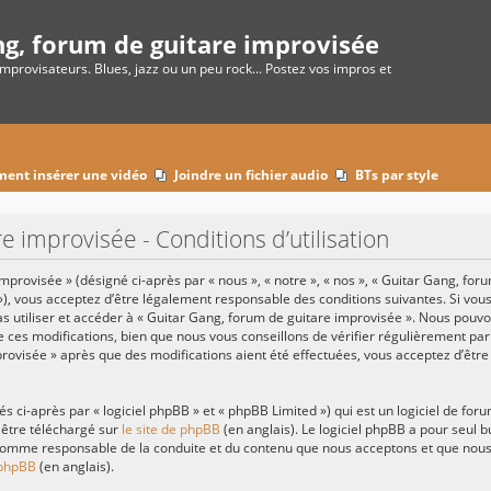
ng, forum de guitare improvisée
improvisateurs. Blues, jazz ou un peu rock... Postez vos impros et
ent insérer une vidéo
Joindre un fichier audio
BTs par style
e improvisée - Conditions d’utilisation
provisée » (désigné ci-après par « nous », « notre », « nos », « Guitar Gang, for
»), vous acceptez d’être légalement responsable des conditions suivantes. Si vo
pas utiliser et accéder à « Guitar Gang, forum de guitare improvisée ». Nous pouv
ces modifications, bien que nous vous conseillons de vérifier régulièrement par
provisée » après que des modifications aient été effectuées, vous acceptez d’êtr
ci-après par « logiciel phpBB » et « phpBB Limited ») qui est un logiciel de for
 être téléchargé sur
le site de phpBB
(en anglais). Le logiciel phpBB a pour seul bu
omme responsable de la conduite et du contenu que nous acceptons et que nous 
 phpBB
(en anglais).