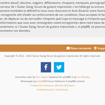
actère abusif, obscène, vulgaire, diffamatoire, choquant, menaçant, pornographiq
e serveur de « Guitar Gang, forum de guitare improvisée » est hébergé ou encore l
ement immédiat et définitif et nous nous réservons le droit d’avertir votre fournis
st enregistrée afin d’aider au renforcement de ces conditions. Vous acceptez le fa
fier, de déplacer ou de verrouiller n’importe quel sujet et message à n’importe q
es informations que vous avez renseignées soient enregistrées dans notre base d
onsentement, ni « Guitar Gang, forum de guitare improvisée », ni phpBB, ne pour
mpromettre vos données.
Nous contacter
Suppr
Copyright © 2022 - 2026 Guitar Gang, forum de guitare improvisée All rights reserved.
metrolike style by
Eric Seguin
Updated for phpBB3.3 by
Ian Bradley
Développé par
phpBB
® Forum Software © phpBB Limited
Traduction française officielle
©
Qiaeru
Confidentialité
|
Conditions