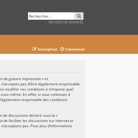
RECHERCHER
RECHERCHE AVANCÉE
Inscription
Connexion
um de guitare improvisée » et
us n’acceptez pas d’être légalement responsable
ons modifier ces conditions à n’importe quel
 vous-même. En effet, si vous continuez à
e légalement responsable des conditions
um de discussions déclaré sous la «
t de faciliter les discussions sur internet et
n’acceptons pas. Pour plus d’informations