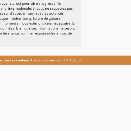
ue, etc. qui pourrait transgresser la
a loi internationale. Si vous ne respectez pas
seur d’accès à internet et les autorités
it que « Guitar Gang, forum de guitare
uel moment si nous estimons cela nécessaire. En
e données. Bien que ces informations ne seront
ront être tenus comme responsables en cas de
imer les cookies
Fuseau horaire sur
UTC+02:00