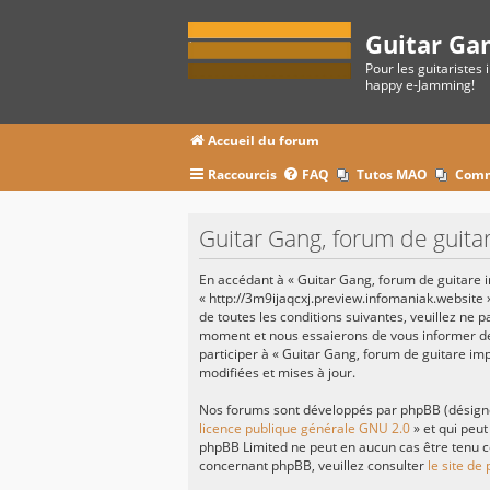
Guitar Ga
Pour les guitaristes 
happy e-Jamming!
Accueil du forum
Raccourcis
FAQ
Tutos MAO
Comm
Guitar Gang, forum de guitar
En accédant à « Guitar Gang, forum de guitare im
« http://3m9ijaqcxj.preview.infomaniak.website 
de toutes les conditions suivantes, veuillez ne 
moment et nous essaierons de vous informer de 
participer à « Guitar Gang, forum de guitare im
modifiées et mises à jour.
Nos forums sont développés par phpBB (désignés 
licence publique générale GNU 2.0
» et qui peut
phpBB Limited ne peut en aucun cas être tenu c
concernant phpBB, veuillez consulter
le site de