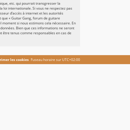
ue, etc. qui pourrait transgresser la
a loi internationale. Si vous ne respectez pas
seur d’accès à internet et les autorités
it que « Guitar Gang, forum de guitare
uel moment si nous estimons cela nécessaire. En
e données. Bien que ces informations ne seront
ront être tenus comme responsables en cas de
imer les cookies
Fuseau horaire sur
UTC+02:00