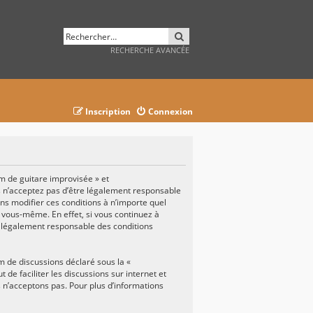
RECHERCHER
RECHERCHE AVANCÉE
Inscription
Connexion
um de guitare improvisée » et
us n’acceptez pas d’être légalement responsable
ons modifier ces conditions à n’importe quel
 vous-même. En effet, si vous continuez à
e légalement responsable des conditions
um de discussions déclaré sous la «
t de faciliter les discussions sur internet et
n’acceptons pas. Pour plus d’informations