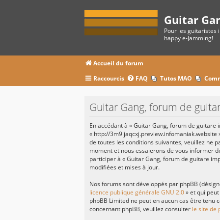
Guitar Ga
Pour les guitaristes 
happy e-Jamming!
Accueil du forum
Raccourcis
FAQ
Tutos MAO
Comm
Guitar Gang, forum de guitar
En accédant à « Guitar Gang, forum de guitare im
« http://3m9ijaqcxj.preview.infomaniak.website 
de toutes les conditions suivantes, veuillez ne 
moment et nous essaierons de vous informer de 
participer à « Guitar Gang, forum de guitare im
modifiées et mises à jour.
Nos forums sont développés par phpBB (désignés 
licence publique générale GNU 2.0
» et qui peut
phpBB Limited ne peut en aucun cas être tenu c
concernant phpBB, veuillez consulter
le site de