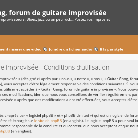
ng, forum de guitare improvisée
improvisateurs. Blues, jazz ou un peu rock... Postez vos impros et
ent insérer une vidéo
Joindre un fichier audio
BTs par style
e improvisée - Conditions d’utilisation
provisée » (désigné ci-après par « nous », « notre », « nos », « Guitar Gang, for
»), vous acceptez d’être légalement responsable des conditions suivantes. Si vo
pas utiliser et accéder à « Guitar Gang, forum de guitare improvisée ». Nous pouv
ces modifications, bien que nous vous conseillons de vérifier régulièrement par
provisée » après que des modifications aient été effectuées, vous acceptez d’êtr
ci-après par « logiciel phpBB » et « phpBB Limited ») qui est un logiciel de for
 être téléchargé sur
le site de phpBB
(en anglais). Le logiciel phpBB a pour seul bu
omme responsable de la conduite et du contenu que nous acceptons et que nous 
 phpBB
(en anglais).