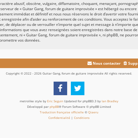
actère abusif, obscène, vulgaire, diffamatoire, choquant, menaçant, pornographiq
e serveur de « Guitar Gang, forum de guitare improvisée » est hébergé ou encore l
ement immédiat et définitif et nous nous réservons le droit d’avertir votre fournis
st enregistrée afin d’aider au renforcement de ces conditions. Vous acceptez le fa
fier, de déplacer ou de verrouiller n’importe quel sujet et message à n’importe q
es informations que vous avez renseignées soient enregistrées dans notre base d
onsentement, ni « Guitar Gang, forum de guitare improvisée », ni phpBB, ne pour
mpromettre vos données.
Nous contacter
Suppr
Copyright © 2022 - 2026 Guitar Gang, forum de guitare improvisée All rights reserved.
metrolike style by
Eric Seguin
Updated for phpBB3.3 by
Ian Bradley
Développé par
phpBB
® Forum Software © phpBB Limited
Traduction française officielle
©
Qiaeru
Confidentialité
|
Conditions