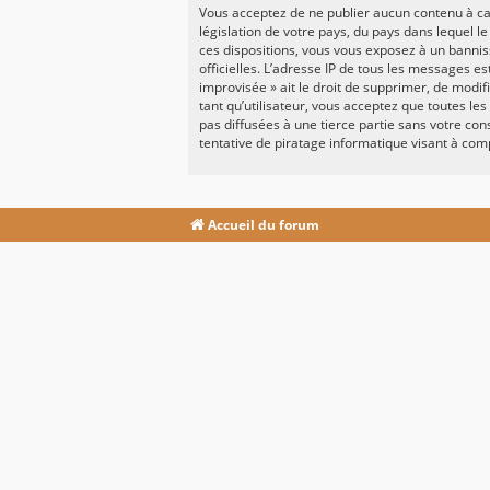
Vous acceptez de ne publier aucun contenu à car
législation de votre pays, du pays dans lequel l
ces dispositions, vous vous exposez à un banniss
officielles. L’adresse IP de tous les messages e
improvisée » ait le droit de supprimer, de modi
tant qu’utilisateur, vous acceptez que toutes l
pas diffusées à une tierce partie sans votre c
tentative de piratage informatique visant à co
Accueil du forum