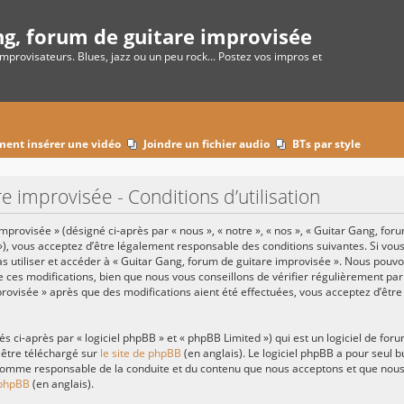
ng, forum de guitare improvisée
improvisateurs. Blues, jazz ou un peu rock... Postez vos impros et
ent insérer une vidéo
Joindre un fichier audio
BTs par style
e improvisée - Conditions d’utilisation
provisée » (désigné ci-après par « nous », « notre », « nos », « Guitar Gang, for
»), vous acceptez d’être légalement responsable des conditions suivantes. Si vo
pas utiliser et accéder à « Guitar Gang, forum de guitare improvisée ». Nous pouv
ces modifications, bien que nous vous conseillons de vérifier régulièrement par
provisée » après que des modifications aient été effectuées, vous acceptez d’êtr
ci-après par « logiciel phpBB » et « phpBB Limited ») qui est un logiciel de for
 être téléchargé sur
le site de phpBB
(en anglais). Le logiciel phpBB a pour seul bu
omme responsable de la conduite et du contenu que nous acceptons et que nous 
 phpBB
(en anglais).