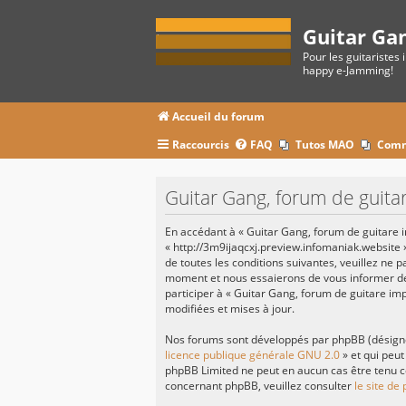
Guitar Ga
Pour les guitaristes 
happy e-Jamming!
Accueil du forum
Raccourcis
FAQ
Tutos MAO
Comm
Guitar Gang, forum de guitar
En accédant à « Guitar Gang, forum de guitare im
« http://3m9ijaqcxj.preview.infomaniak.website 
de toutes les conditions suivantes, veuillez ne 
moment et nous essaierons de vous informer de 
participer à « Guitar Gang, forum de guitare im
modifiées et mises à jour.
Nos forums sont développés par phpBB (désignés 
licence publique générale GNU 2.0
» et qui peut
phpBB Limited ne peut en aucun cas être tenu c
concernant phpBB, veuillez consulter
le site de