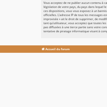
Vous acceptez de ne publier aucun contenu à car
législation de votre pays, du pays dans lequel l
ces dispositions, vous vous exposez à un banniss
officielles. L’adresse IP de tous les messages e
improvisée » ait le droit de supprimer, de modi
tant qu’utilisateur, vous acceptez que toutes l
pas diffusées à une tierce partie sans votre c
tentative de piratage informatique visant à co
Accueil du forum