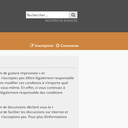
RECHERCHER
RECHERCHE AVANCÉE
Inscription
Connexion
um de guitare improvisée » et
us n’acceptez pas d’être légalement responsable
ons modifier ces conditions à n’importe quel
 vous-même. En effet, si vous continuez à
e légalement responsable des conditions
um de discussions déclaré sous la «
t de faciliter les discussions sur internet et
n’acceptons pas. Pour plus d’informations