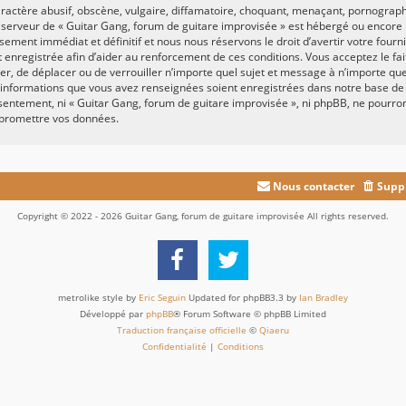
actère abusif, obscène, vulgaire, diffamatoire, choquant, menaçant, pornographiq
e serveur de « Guitar Gang, forum de guitare improvisée » est hébergé ou encore l
ement immédiat et définitif et nous nous réservons le droit d’avertir votre fournis
st enregistrée afin d’aider au renforcement de ces conditions. Vous acceptez le fa
fier, de déplacer ou de verrouiller n’importe quel sujet et message à n’importe q
es informations que vous avez renseignées soient enregistrées dans notre base d
onsentement, ni « Guitar Gang, forum de guitare improvisée », ni phpBB, ne pour
mpromettre vos données.
Nous contacter
Suppr
Copyright © 2022 - 2026 Guitar Gang, forum de guitare improvisée All rights reserved.
metrolike style by
Eric Seguin
Updated for phpBB3.3 by
Ian Bradley
Développé par
phpBB
® Forum Software © phpBB Limited
Traduction française officielle
©
Qiaeru
Confidentialité
|
Conditions