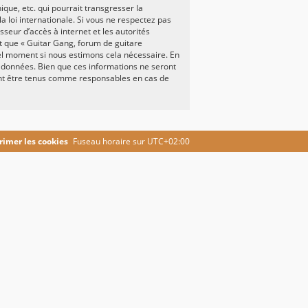
ue, etc. qui pourrait transgresser la
a loi internationale. Si vous ne respectez pas
seur d’accès à internet et les autorités
it que « Guitar Gang, forum de guitare
uel moment si nous estimons cela nécessaire. En
e données. Bien que ces informations ne seront
ront être tenus comme responsables en cas de
imer les cookies
Fuseau horaire sur
UTC+02:00